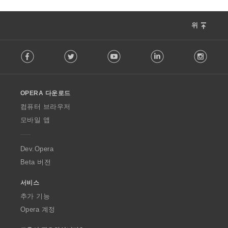
위
F
Facebook
Twitter
Youtube
LinkedIn
Instag
o
l
l
o
OPERA 다운로드
w
O
컴퓨터 브라우저
p
모바일 앱
e
r
a
Dev.Opera
Beta 버전
서비스
추가 기능
Opera 계정