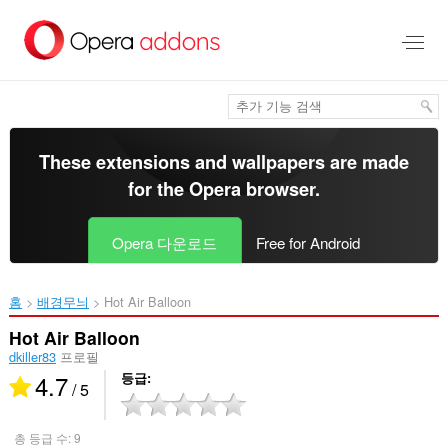
메
인
콘
텐
츠
로
건
너
These extensions and wallpapers are made
뜀
for the
Opera browser
.
Opera 다운로드
Free for Android
홈
배경무늬
Hot Air Balloon‎
Hot Air Balloon
dkiller83
프로필
4.7
등급
/ 5
총 등급 수:
9