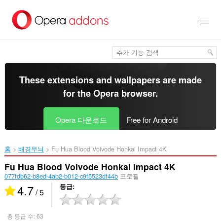
메
인
콘
텐
츠
로
건
너
These extensions and wallpapers are made
뜀
for the
Opera browser
.
Opera 다운로드
Free for Android
홈
배경무늬
Fu Hua Blood Voivode Honkai Impact 4K‎
Fu Hua Blood Voivode Honkai Impact 4K
077fdb62-b8ed-4ab2-b012-c9f5523df44b
프로필
4.7
등급
/ 5
총 등급 수:
63