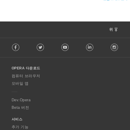
위
F
Facebook
Twitter
Youtube
LinkedIn
Instag
o
l
l
o
OPERA 다운로드
w
O
컴퓨터 브라우저
p
모바일 앱
e
r
a
Dev.Opera
Beta 버전
서비스
추가 기능