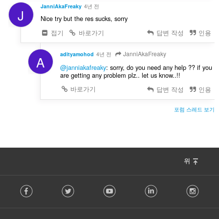
JanniAkaFreaky
4년 전
J
Nice try but the res sucks, sorry
접기
바로가기
답변 작성
인용
JanniAkaFreaky
adityamohod
4년 전
A
@janniakafreaky
: sorry, do you need any help ?? if you
are getting any problem plz.. let us know..!!
바로가기
답변 작성
인용
포럼 스레드 보기
위
F
Facebook
Twitter
Youtube
LinkedIn
Instag
o
l
l
o