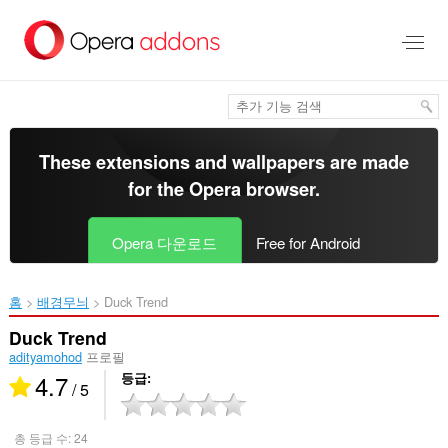
메
인
콘
텐
츠
로
건
너
These extensions and wallpapers are made
뜀
for the
Opera browser
.
Opera 다운로드
Free for Android
홈
배경무늬
Duck Trend‎
Duck Trend
adityamohod
프로필
4.7
등급
/ 5
총 등급 수:
24