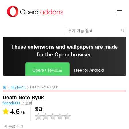
메
인
콘
텐
츠
로
건
너
These extensions and wallpapers are made
뜀
for the
Opera browser
.
Opera 다운로드
Free for Android
홈
배경무늬
Death Note Ryuk‎
Death Note Ryuk
fidasek009
프로필
4.6
등급
/ 5
총 등급 수:
9