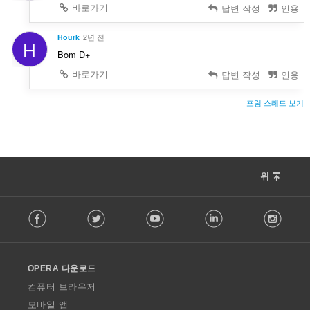
바로가기
답변 작성
인용
Hourk
2년 전
H
Bom D+
바로가기
답변 작성
인용
포럼 스레드 보기
위
F
Facebook
Twitter
Youtube
LinkedIn
Instag
o
l
l
o
OPERA 다운로드
w
O
컴퓨터 브라우저
p
모바일 앱