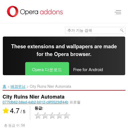
메
인
콘
텐
츠
로
건
너
These extensions and wallpapers are made
뜀
for the
Opera browser
.
Opera 다운로드
Free for Android
홈
배경무늬
City Ruins Nier Automata‎
City Ruins Nier Automata
077fdb62-b8ed-4ab2-b012-c9f5523df44b
프로필
4.7
등급
/ 5
총 등급 수:
56