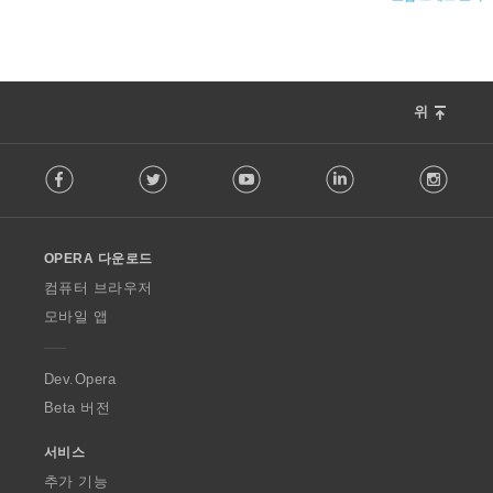
위
F
Facebook
Twitter
Youtube
LinkedIn
Instag
o
l
l
o
OPERA 다운로드
w
O
컴퓨터 브라우저
p
모바일 앱
e
r
a
Dev.Opera
Beta 버전
서비스
추가 기능