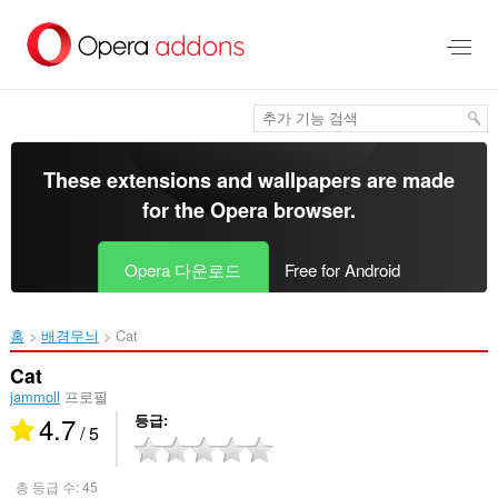
메
인
콘
텐
츠
로
건
너
These extensions and wallpapers are made
뜀
for the
Opera browser
.
Opera 다운로드
Free for Android
홈
배경무늬
Cat‎
Cat
jammoll
프로필
4.7
등급
/ 5
총 등급 수:
45