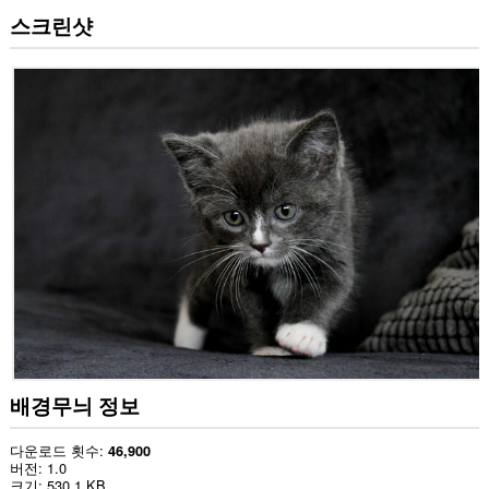
스크린샷
배경무늬 정보
다운로드 횟수
46,900
버전
1.0
크기
530.1 KB