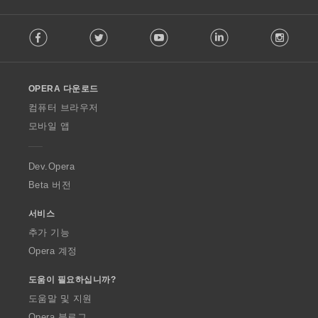
F
Facebook
Twitter
Youtube
LinkedIn
Instag
o
l
l
o
OPERA 다운로드
w
O
컴퓨터 브라우저
p
모바일 앱
e
r
a
Dev.Opera
Beta 버전
서비스
추가 기능
Opera 계정
도움이 필요하십니까?
도움말 및 지원
Opera 블로그