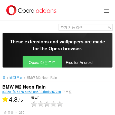
메
인
콘
텐
츠
로
건
너
These extensions and wallpapers are made
뜀
for the
Opera browser
.
Opera 다운로드
Free for Android
홈
배경무늬
BMW M2 Neon Rain‎
BMW M2 Neon Rain
c335e1f6-6776-4b62-9a5f-24fecb2577c8
프로필
4.8
등급
/ 5
총 등급 수:
230