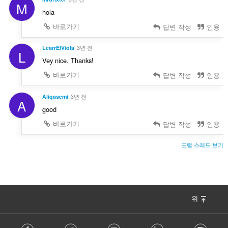
M
hola
바로가기
답변 작성
인용
LearrElViola
3년 전
L
Vey nice. Thanks!
바로가기
답변 작성
인용
Aliqasemi
3년 전
A
good
바로가기
답변 작성
인용
포럼 스레드 보기
위
F
Facebook
Twitter
Youtube
LinkedIn
Instag