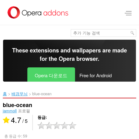
메
인
콘
텐
츠
로
건
너
These extensions and wallpapers are made
뜀
for the
Opera browser
.
Opera 다운로드
Free for Android
홈
배경무늬
blue-ocean‎
blue-ocean
jammoll
프로필
4.7
등급
/ 5
총 등급 수:
59