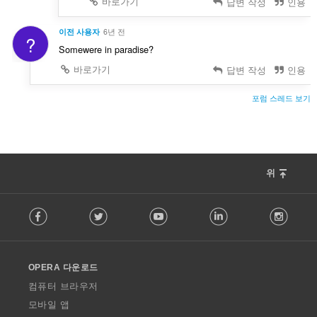
바로가기
답변 작성
인용
이전 사용자
6년 전
?
Somewere in paradise?
바로가기
답변 작성
인용
포럼 스레드 보기
위
F
Facebook
Twitter
Youtube
LinkedIn
Instag
o
l
l
o
OPERA 다운로드
w
O
컴퓨터 브라우저
p
모바일 앱
e