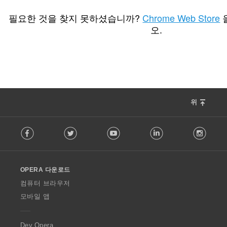
총
5
등
필요한 것을 찾지 못하셨습니까?
Chrome Web Store
급
오.
수
:
위
F
Facebook
Twitter
Youtube
LinkedIn
Instag
o
l
l
o
OPERA 다운로드
w
O
컴퓨터 브라우저
p
모바일 앱
e
r
a
Dev.Opera