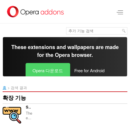
메
인
콘
텐
츠
로
건
너
These extensions and wallpapers are made
뜀
for the
Opera browser
.
Opera 다운로드
Free for Android
홈
검색 결과
확장 기능
Search by image on Aliexpress
The
e...