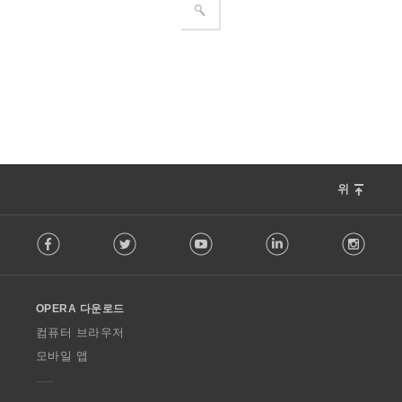
위
F
Facebook
Twitter
Youtube
LinkedIn
Instag
o
l
l
o
OPERA 다운로드
w
O
컴퓨터 브라우저
p
모바일 앱
e
r