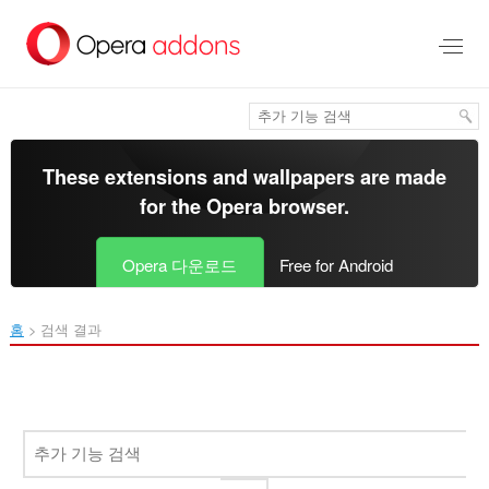
메
인
콘
텐
츠
로
건
너
These extensions and wallpapers are made
뜀
for the
Opera browser
.
Opera 다운로드
Free for Android
홈
검색 결과