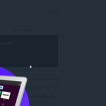
로그인
rowser
.
x
개발자 'unhook'에 대한 검색 결과 수: 4
Turn Off YouTube Autoplay Next & Annotations
Turn off YouTube
.
autoplay next video an...