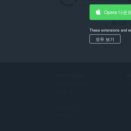
총
74
등
Opera 다운
급
필요한 
수
:
These extensions and wa
모두 보기
OPERA 다운로드
서
컴퓨터 브라우저
추
모바일 앱
O
Dev.Opera
Beta 버전
F