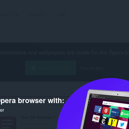
확장 기능
배경무늬
개발
extensions and wallpapers are made for the
Opera b
Opera 다운로드
Free for Mac
pera browser with:
ker
Turn Off YouTube Comments & Live Chat
Remove Twitch Recommended Channels, Live Chat
Turn off YouTube
Hide Twitch
comments and hide Yo...
recommended channel..