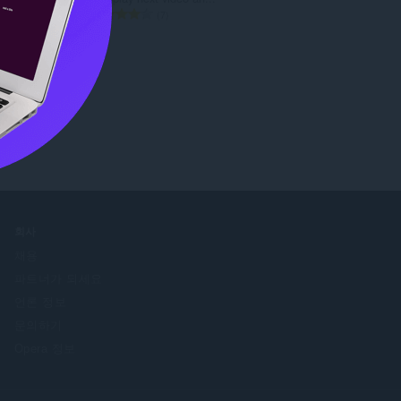
총
7
등
급
인해보십시
수
:
회사
채용
파트너가 되세요
언론 정보
문의하기
Opera 정보