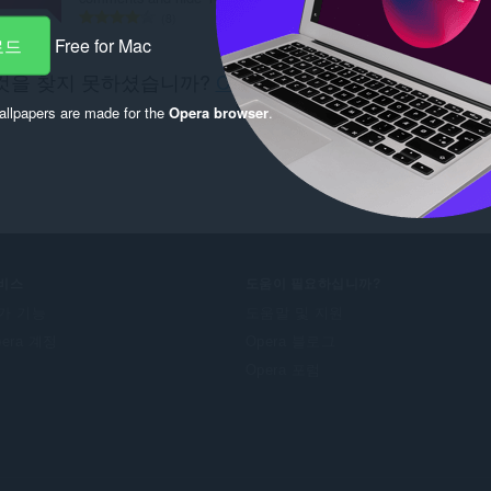
총
총
8
5
등
등
로드
Free for Mac
급
급
것을 찾지 못하셨습니까?
Chrome Web Store
을(를) 확
수
수
:
:
오.
llpapers are made for the
Opera browser
.
비스
도움이 필요하십니까?
가 기능
도움말 및 지원
pera 계정
Opera 블로그
Opera 포럼