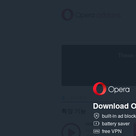
메
인
콘
텐
츠
로
건
너
뜀
These 
홈
검색 결과
Download O
확장 기능
built-in ad bloc
battery saver
Unhook - Remove YouTube Recommended Videos
Hide YouTube related
free VPN
videos, comments, sho...