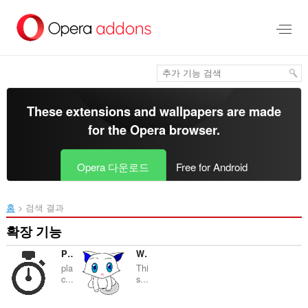
메
인
콘
텐
츠
로
건
너
These extensions and wallpapers are made
뜀
for the
Opera browser
.
Opera 다운로드
Free for Android
홈
검색 결과
확장 기능
Page timer
Webmiu
pla
Thi
c...
s...