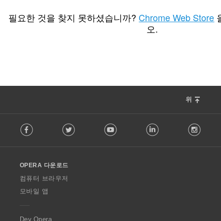
총
총
10
4
등
등
필요한 것을 찾지 못하셨습니까?
Chrome Web Store
급
급
오.
수
수
:
:
위
F
Facebook
Twitter
Youtube
LinkedIn
Instag
o
l
l
o
OPERA 다운로드
w
O
컴퓨터 브라우저
p
모바일 앱
e
r
a
Dev.Opera