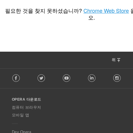
총
2
등
필요한 것을 찾지 못하셨습니까?
Chrome Web Store
급
오.
수
:
위
F
Facebook
Twitter
Youtube
LinkedIn
Instag
o
l
l
o
OPERA 다운로드
w
O
컴퓨터 브라우저
p
모바일 앱
e
r
a
Dev.Opera