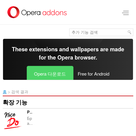
메
인
콘
텐
츠
로
건
너
These extensions and wallpapers are made
뜀
for the
Opera browser
.
Opera 다운로드
Free for Android
홈
검색 결과
확장 기능
Parser NiceDo
Бр
а...