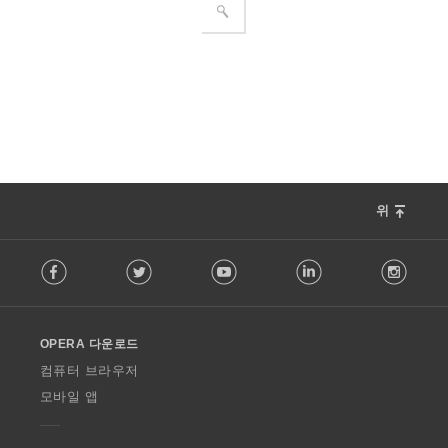
위
F
Facebook
Twitter
Youtube
LinkedIn
Instag
o
l
l
o
OPERA 다운로드
w
O
컴퓨터 브라우저
p
모바일 앱
e
r