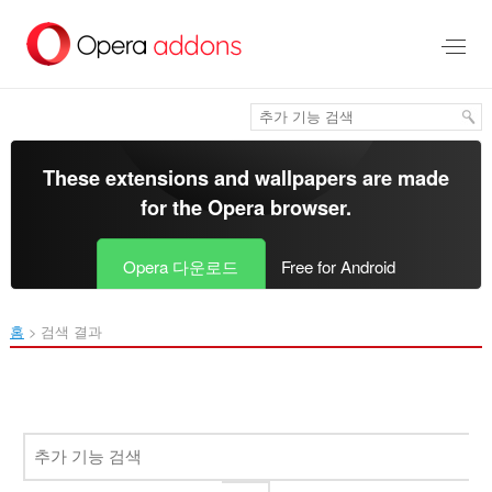
메
인
콘
텐
츠
로
건
너
These extensions and wallpapers are made
뜀
for the
Opera browser
.
Opera 다운로드
Free for Android
홈
검색 결과