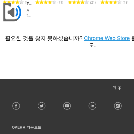
총
총
총
총
1
71
21
19
Text to Speech (TTS)
등
등
등
등
A
급
급
급
급
t...
수
수
수
수
:
:
:
:
총
89
등
필요한 것을 찾지 못하셨습니까?
Chrome Web Store
급
오.
수
:
위
F
Facebook
Twitter
Youtube
LinkedIn
Instag
o
l
l
o
OPERA 다운로드
w