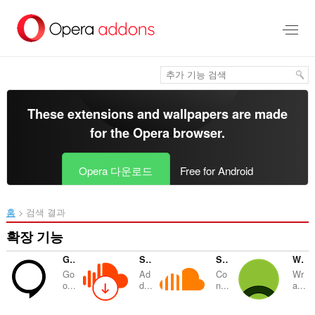
메
인
콘
텐
츠
로
건
너
These extensions and wallpapers are made
뜀
for the
Opera browser
.
Opera 다운로드
Free for Android
홈
검색 결과
확장 기능
Google™ Hangout Seen Blocker
SoundCloud MP3 Downloader
SoundCloud Controls
Web Player for Spotify™
Go
Ad
Co
Wr
o...
d...
n...
a...