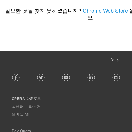
총
총
112
14
등
등
필요한 것을 찾지 못하셨습니까?
Chrome Web Store
급
급
오.
수
수
:
:
위
F
Facebook
Twitter
Youtube
LinkedIn
Instag
o
l
l
o
OPERA 다운로드
w
O
컴퓨터 브라우저
p
모바일 앱
e
r
a
Dev.Opera