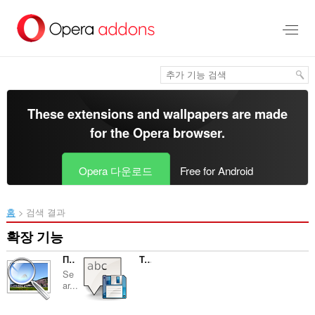
메
인
콘
텐
츠
로
건
너
These extensions and wallpapers are made
뜀
for the
Opera browser
.
Opera 다운로드
Free for Android
홈
검색 결과
확장 기능
Поиск по картинке
Text Save
Se
ar...