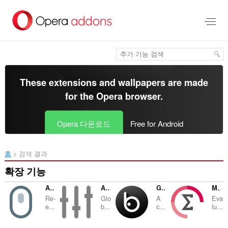
메
인
콘
텐
츠
로
건
너
These extensions and wallpapers are made
뜀
for the
Opera browser
.
Opera 다운로드
Free for Android
홈
검색 결과
확장 기능
Allow Right-Click
Audio Equalizer and Amplifier
Global Dark Style
Math Studio
Re-
Glo
A
Eva
e...
b...
c...
lu...