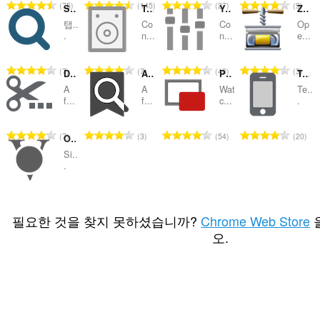
총
총
총
총
75
145
27
9
Search all Tabs
Toolbar Control for YouTube Music
YouTube Audio Equalizer and Amplifier
ZIP Manager
등
등
등
등
탭..
Co
Co
Op
급
급
급
급
.
n...
n...
e...
수
수
수
수
:
:
:
:
총
총
총
총
7
7
43
3
Desktop Clipboard Manager
Advanced Bookmark Search
Picture in Picture - PiP View
Temporary Mobile View
등
등
등
등
A
A
Wat
Te..
급
급
급
급
f...
f...
c...
.
수
수
수
수
:
:
:
:
총
총
총
총
7
3
54
20
Onion VPN with Multithreading
등
등
등
등
Si..
급
급
급
급
.
수
수
수
수
:
:
:
:
총
56
등
필요한 것을 찾지 못하셨습니까?
Chrome Web Store
급
오.
수
: