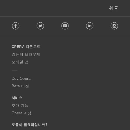
위
F
Facebook
Twitter
Youtube
LinkedIn
Instag
o
l
l
o
OPERA 다운로드
w
O
컴퓨터 브라우저
p
모바일 앱
e
r
a
Dev.Opera
Beta 버전
서비스
추가 기능
Opera 계정
도움이 필요하십니까?