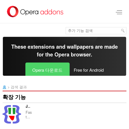
메
인
콘
텐
츠
로
건
너
These extensions and wallpapers are made
뜀
for the
Opera browser
.
Opera 다운로드
Free for Android
홈
검색 결과
확장 기능
JSON Lite
Fas
t...