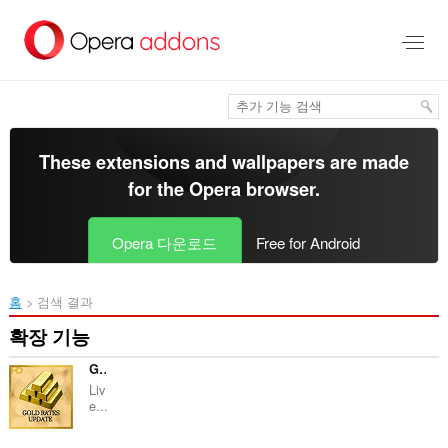
메
인
콘
텐
츠
로
건
너
These extensions and wallpapers are made
뜀
for the
Opera browser
.
Opera 다운로드
Free for Android
홈
검색 결과
확장 기능
Gold Rates Updates
Liv
e...