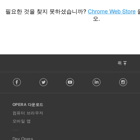
총
2
등
필요한 것을 찾지 못하셨습니까?
Chrome Web Store
급
오.
수
:
위
F
Facebook
Twitter
Youtube
LinkedIn
Instag
o
l
l
o
OPERA 다운로드
w
O
컴퓨터 브라우저
p
모바일 앱
e
r
a
Dev.Opera