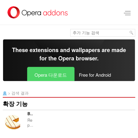
메
인
콘
텐
츠
로
건
너
These extensions and wallpapers are made
뜀
for the
Opera browser
.
Opera 다운로드
Free for Android
홈
검색 결과
확장 기능
Brie
Re
p...