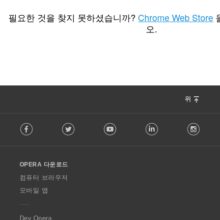
총
0
등
필요한 것을 찾지 못하셨습니까?
Chrome Web Store
급
오.
수
:
위
F
Facebook
Twitter
Youtube
LinkedIn
Instag
o
l
l
o
OPERA 다운로드
w
O
컴퓨터 브라우저
p
모바일 앱
e
r
a
Dev.Opera