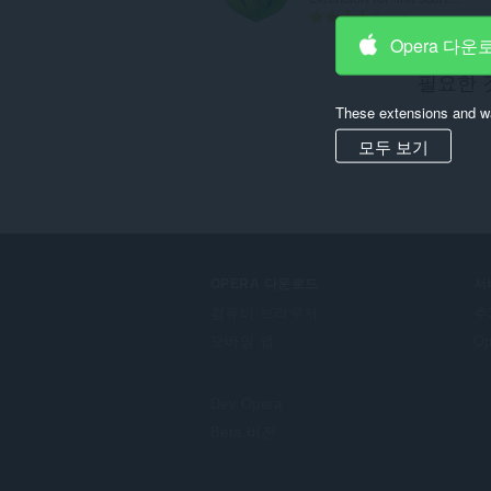
총
91
등
Opera 다운
급
필요한 
수
:
These extensions and wa
모두 보기
OPERA 다운로드
서
컴퓨터 브라우저
추
모바일 앱
O
Dev.Opera
Beta 버전
F