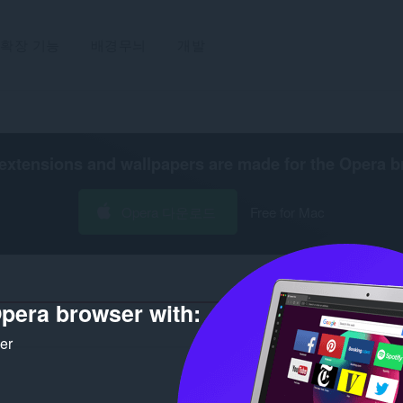
확장 기능
배경무늬
개발
extensions and wallpapers are made for the
Opera b
Opera 다운로드
Free for Mac
pera browser with:
ker