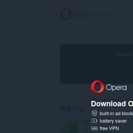
메
인
콘
텐
츠
로
건
너
뜀
These 
홈
검색 결과
Download O
확장 기능
built-in ad bloc
battery saver
Dr.Web Anti-Virus Link Checker
Dr.Web antivirus
free VPN
extension for link scan...