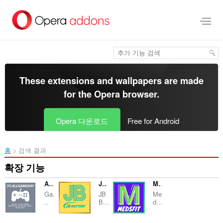
메
인
콘
텐
츠
로
건
너
These extensions and wallpapers are made
뜀
for the
Opera browser
.
Opera 다운로드
Free for Android
홈
검색 결과
확장 기능
ALL GAME DAY
JBBattery - Golf Cart Battery
Medsfit
Ga.
JB
Me
..
B...
d...