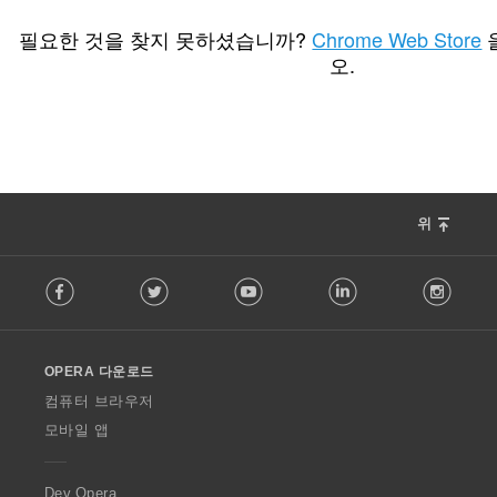
총
총
총
7
0
0
등
등
등
필요한 것을 찾지 못하셨습니까?
Chrome Web Store
급
급
급
오.
수
수
수
:
:
:
위
F
Facebook
Twitter
Youtube
LinkedIn
Instag
o
l
l
o
OPERA 다운로드
w
O
컴퓨터 브라우저
p
모바일 앱
e
r
a
Dev.Opera