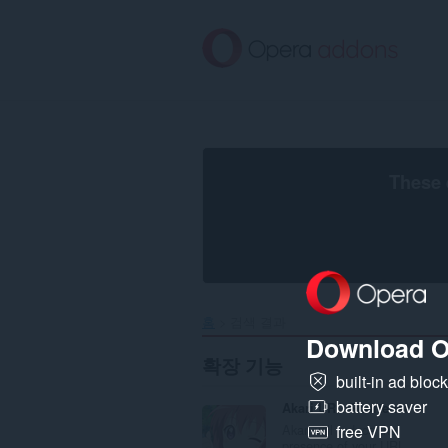
메
인
콘
텐
츠
로
건
너
뜀
These 
홈
검색 결과
Download O
확장 기능
built-in ad bloc
battery saver
Akari URL Shortener
Akari will reduce the
free VPN
presence of your URL...