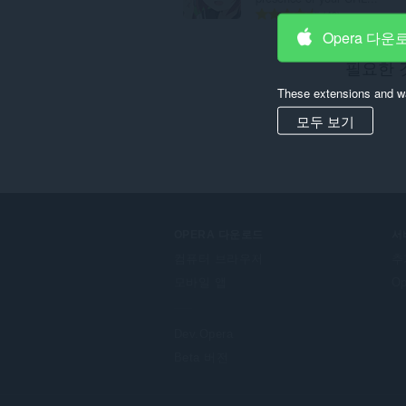
총
40
등
Opera 다운
급
필요한 
수
:
These extensions and wa
모두 보기
OPERA 다운로드
서
컴퓨터 브라우저
추
모바일 앱
O
Dev.Opera
Beta 버전
F