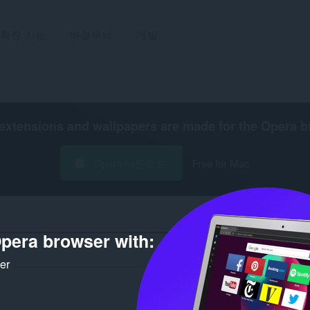
확장 기능
배경무늬
개발
extensions and wallpapers are made for the
Opera b
Opera 다운로드
Free for Mac
pera browser with:
ker