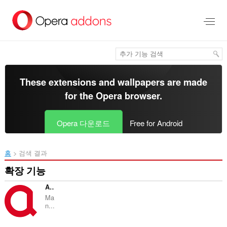
메
인
콘
텐
츠
로
건
너
These extensions and wallpapers are made
뜀
for the
Opera browser
.
Opera 다운로드
Free for Android
홈
검색 결과
확장 기능
Ant.com Antmarks Extension
Ma
n...