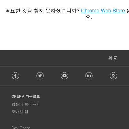
총
14
등
필요한 것을 찾지 못하셨습니까?
Chrome Web Store
급
오.
수
:
위
F
Facebook
Twitter
Youtube
LinkedIn
Instag
o
l
l
o
OPERA 다운로드
w
O
컴퓨터 브라우저
p
모바일 앱
e
r
a
Dev.Opera