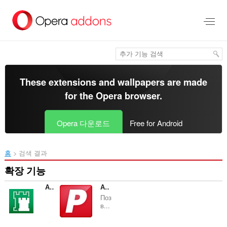
메
인
콘
텐
츠
로
건
너
These extensions and wallpapers are made
뜀
for the
Opera browser
.
Opera 다운로드
Free for Android
홈
검색 결과
확장 기능
Адаптер Рутокен Web Плагин
Адаптер Рутокен Плагин
Поз
в...