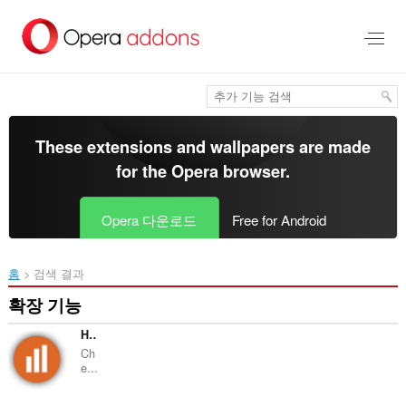
메
인
콘
텐
츠
로
건
너
These extensions and wallpapers are made
뜀
for the
Opera browser
.
Opera 다운로드
Free for Android
홈
검색 결과
확장 기능
HypeStat Analyzer
Ch
e...