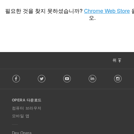
총
2
등
필요한 것을 찾지 못하셨습니까?
Chrome Web Store
급
오.
수
:
위
F
Facebook
Twitter
Youtube
LinkedIn
Instag
o
l
l
o
OPERA 다운로드
w
O
컴퓨터 브라우저
p
모바일 앱
e
r
a
Dev.Opera