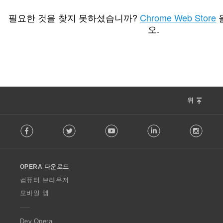
총
0
등
필요한 것을 찾지 못하셨습니까?
Chrome Web Store
급
오.
수
:
위
F
Facebook
Twitter
Youtube
LinkedIn
Instag
o
l
l
o
OPERA 다운로드
w
O
컴퓨터 브라우저
p
모바일 앱
e
r
a
Dev.Opera