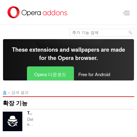
메
인
콘
텐
츠
로
건
너
These extensions and wallpapers are made
뜀
for the
Opera browser
.
Opera 다운로드
Free for Android
홈
검색 결과
확장 기능
Toolspy Image Compressor
Det
e...