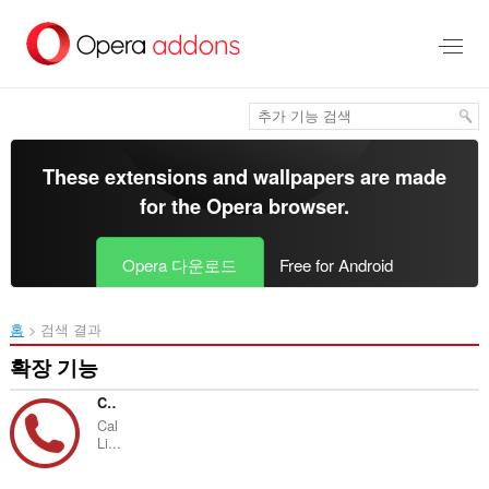
메
인
콘
텐
츠
로
건
너
These extensions and wallpapers are made
뜀
for the
Opera browser
.
Opera 다운로드
Free for Android
홈
검색 결과
확장 기능
CalLite CRM
Cal
Li...