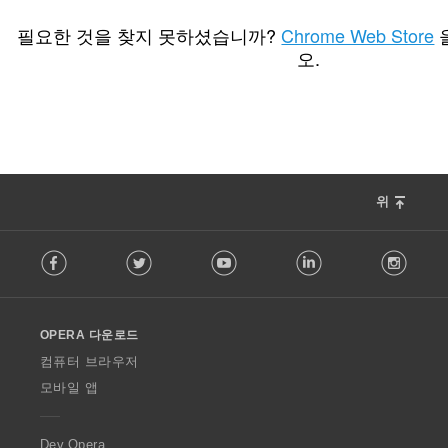
총
3
등
필요한 것을 찾지 못하셨습니까?
Chrome Web Store
급
오.
수
:
위
F
Facebook
Twitter
Youtube
LinkedIn
Instag
o
l
l
o
OPERA 다운로드
w
O
컴퓨터 브라우저
p
모바일 앱
e
r
a
Dev.Opera