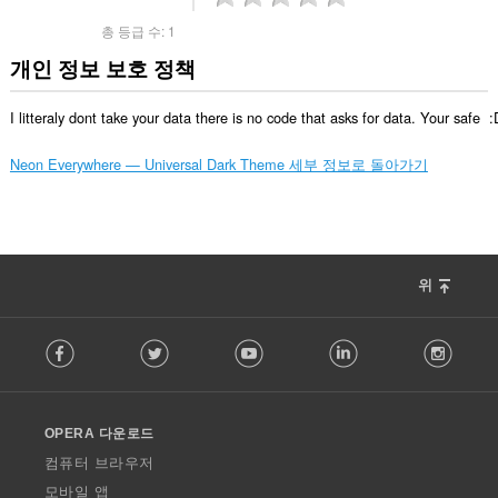
총 등급 수:
1
개인 정보 보호 정책
I litteraly dont take your data there is no code that asks for data. Your safe  :
Neon Everywhere — Universal Dark Theme 세부 정보로 돌아가기
위
F
Facebook
Twitter
Youtube
LinkedIn
Instag
o
l
l
o
OPERA 다운로드
w
O
컴퓨터 브라우저
p
모바일 앱