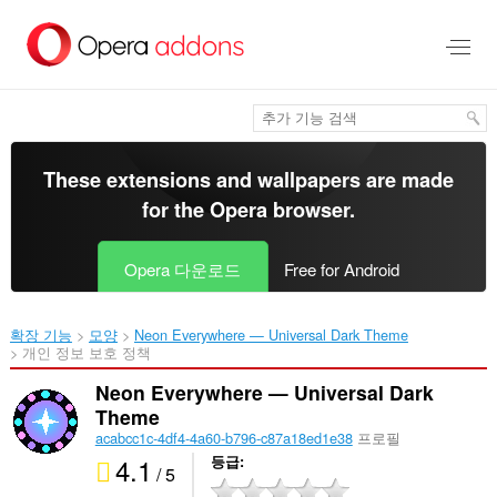
메
인
콘
텐
츠
로
건
너
These extensions and wallpapers are made
뜀
for the
Opera browser
.
Opera 다운로드
Free for Android
확장 기능
모양
Neon Everywhere — Universal Dark Theme‎
개인 정보 보호 정책
Neon Everywhere — Universal Dark
Theme
acabcc1c-4df4-4a60-b796-c87a18ed1e38
프로필
4.1
등급
/ 5