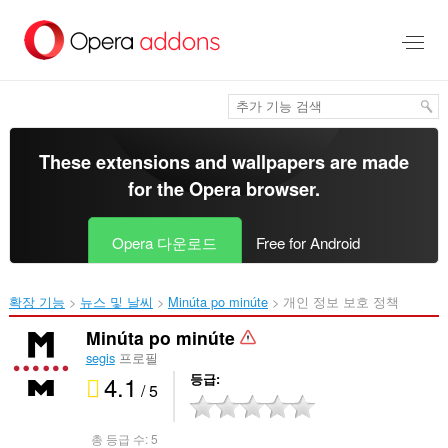
메
인
콘
텐
츠
로
건
너
These extensions and wallpapers are made
뜀
for the
Opera browser
.
Opera 다운로드
Free for Android
확장 기능
뉴스 및 날씨
Minúta po minúte‎
개인 정보 보호 정책
Minúta po minúte
segis
프로필
4.1
등급
/ 5
총 등급 수:
5