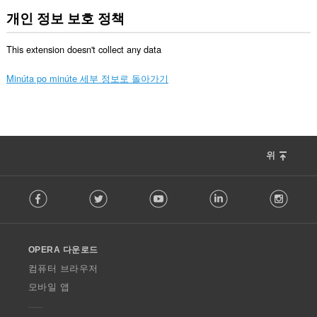
개인 정보 보호 정책
This extension doesn't collect any data
Minúta po minúte 세부 정보로 돌아가기
위
F
Facebook
Twitter
Youtube
LinkedIn
Instag
o
l
l
o
OPERA 다운로드
w
O
컴퓨터 브라우저
p
모바일 앱
e
r