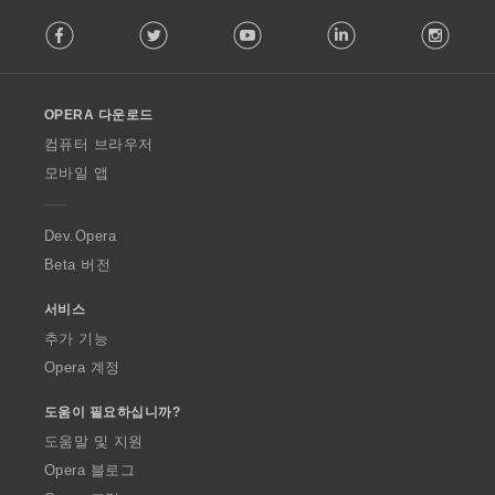
F
Facebook
Twitter
Youtube
LinkedIn
Instag
o
l
l
o
OPERA 다운로드
w
O
컴퓨터 브라우저
p
모바일 앱
e
r
a
Dev.Opera
Beta 버전
서비스
추가 기능
Opera 계정
도움이 필요하십니까?
도움말 및 지원
Opera 블로그