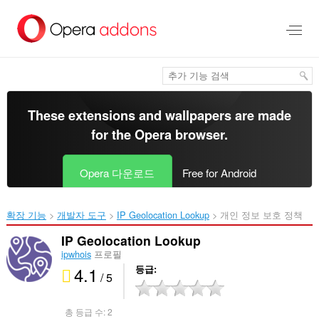
메
인
콘
텐
츠
로
건
너
These extensions and wallpapers are made
뜀
for the
Opera browser
.
Opera 다운로드
Free for Android
확장 기능
개발자 도구
IP Geolocation Lookup‎
개인 정보 보호 정책
IP Geolocation Lookup
ipwhois
프로필
4.1
등급
/ 5
총 등급 수:
2