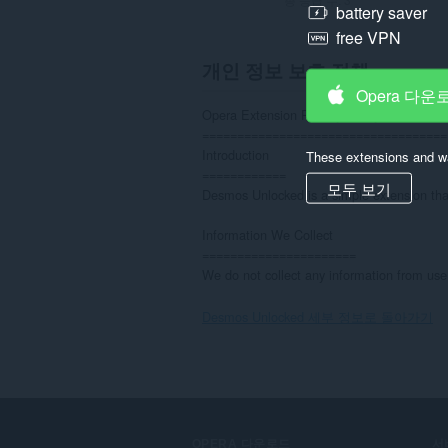
battery saver
free VPN
개인 정보 보호 정책
Opera 다운
Opera Extension Privacy Policy

===================================
Introduction

These extensions and wa
============

모두 보기
Desmos Unlocked is a simple extension that
Information We Collect

======================

We do not collect any information from use
Desmos Unlocked 세부 정보로 돌아가기
OPERA 다운로드
서