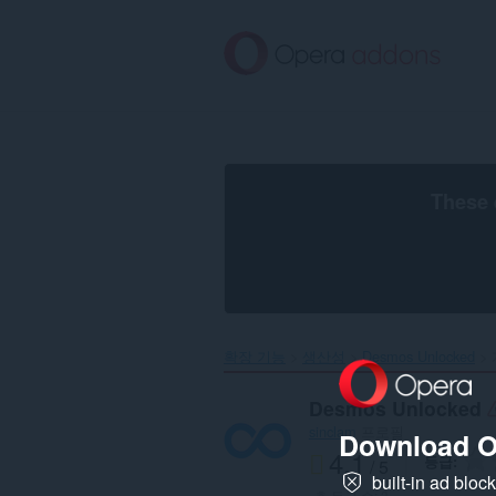
메
인
콘
텐
츠
로
건
너
뜀
These 
확장 기능
생산성
Desmos Unlocked‎
Desmos Unlocked
sinclam
프로필
Download O
4.1
등급
/ 5
built-in ad bloc
총 등급 수:
3