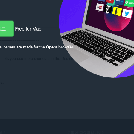
로드
Free for Mac
===================

llpapers are made for the
Opera browser
.
 lets you use more shortcuts in the Desmos graphing calculator.

rs.
비스
도움이 필요하십니까?