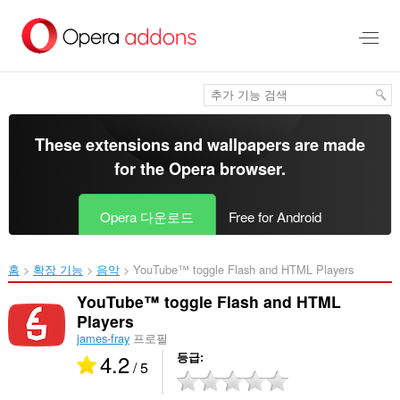
메
인
콘
텐
츠
로
건
너
These extensions and wallpapers are made
뜀
for the
Opera browser
.
Opera 다운로드
Free for Android
홈
확장 기능
음악
YouTube™ toggle Flash and HTML Players‎
YouTube™ toggle Flash and HTML
Players
james-fray
프로필
4.2
등급
/ 5