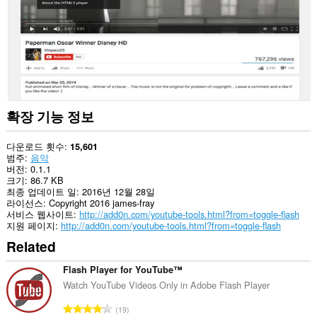
에
액
세
스
할
수
있
습
니
다.
확장 기능 정보
다운로드 횟수
15,601
범주
음악
버전
0.1.1
크기
86.7 KB
최종 업데이트 일
2016년 12월 28일
라이선스
Copyright 2016 james-fray
서비스 웹사이트
http://add0n.com/youtube-tools.html?from=toggle-flash
지원 페이지
http://add0n.com/youtube-tools.html?from=toggle-flash
Related
Flash Player for YouTube™
Watch YouTube Videos Only in Adobe Flash Player
총
19