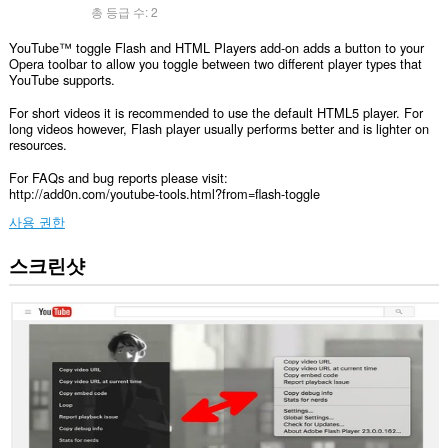
총 등급 수:
2
YouTube™ toggle Flash and HTML Players add-on adds a button to your
Opera toolbar to allow you toggle between two different player types that
YouTube supports.
For short videos it is recommended to use the default HTML5 player. For
long videos however, Flash player usually performs better and is lighter on
resources.
For FAQs and bug reports please visit:
http://add0n.com/youtube-tools.html?from=flash-toggle
사용 권한
스크린샷
이
확
장
기
능
은
탭
및
탐
색
활
동