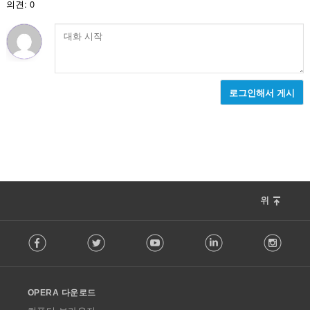
의견: 0
로그인해서 게시
위
F
Facebook
Twitter
Youtube
LinkedIn
Instag
o
l
l
o
OPERA 다운로드
w
O