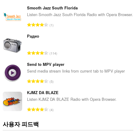
등
급
Smooth Jazz South Florida
수
Listen Smooth Jazz South Florida Radio with Opera Browser.
:
총
1
등
급
Радио
수
:
총
114
등
급
Send to MPV player
수
Send media stream links from current tab to MPV player
:
총
5
등
급
KJMZ DA BLAZE
수
Listen KJMZ DA BLAZE Radio with Opera Browser.
:
총
4
등
급
사용자 피드백
수
: