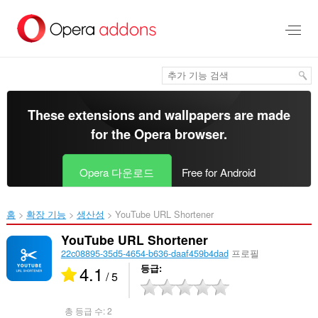
메
인
콘
텐
츠
로
건
너
These extensions and wallpapers are made
뜀
for the
Opera browser
.
Opera 다운로드
Free for Android
홈
확장 기능
생산성
YouTube URL Shortener‎
YouTube URL Shortener
22c08895-35d5-4654-b636-daaf459b4dad
프로필
4.1
등급
/ 5
총 등급 수:
2