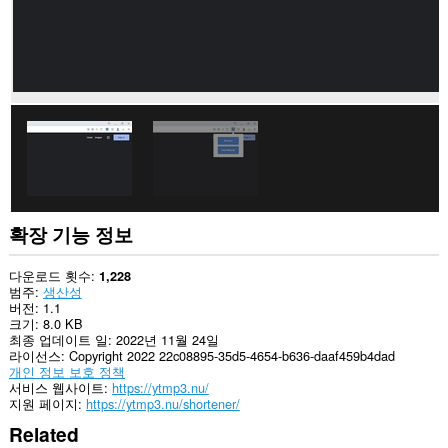
세
스
할
수
있
습
니
다.
확장 기능 정보
다운로드 횟수
1,228
범주
생산성
버전
1.1
크기
8.0 KB
최종 업데이트 일
2022년 11월 24일
라이선스
Copyright 2022 22c08895-35d5-4654-b636-daaf459b4dad
개인 정보 보호 정책
서비스 웹사이트
https://ytmp3.nu/
지원 페이지
https://ytmp3.nu/shortener/
Related