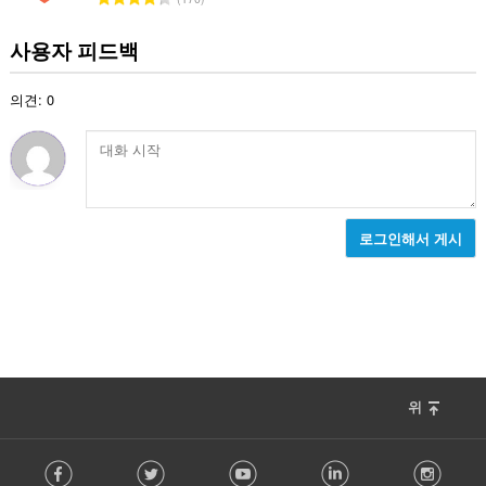
등
급
사용자 피드백
수
:
의견: 0
로그인해서 게시
위
F
Facebook
Twitter
Youtube
LinkedIn
Instag
o