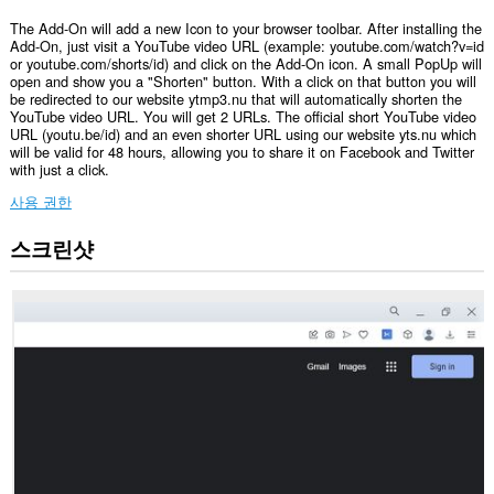
The Add-On will add a new Icon to your browser toolbar. After installing the
Add-On, just visit a YouTube video URL (example: youtube.com/watch?v=id
or youtube.com/shorts/id) and click on the Add-On icon. A small PopUp will
open and show you a "Shorten" button. With a click on that button you will
be redirected to our website ytmp3.nu that will automatically shorten the
YouTube video URL. You will get 2 URLs. The official short YouTube video
URL (youtu.be/id) and an even shorter URL using our website yts.nu which
will be valid for 48 hours, allowing you to share it on Facebook and Twitter
with just a click.
사용 권한
스크린샷
이
확
장
기
능
은
탭
및
탐
색
활
동
에
액