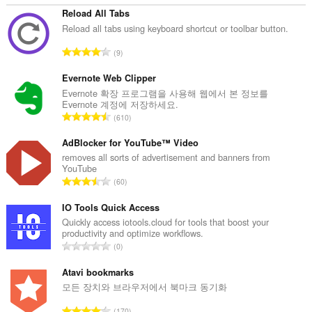
Reload All Tabs
Reload all tabs using keyboard shortcut or toolbar button.
총
9
등
급
Evernote Web Clipper
수
Evernote 확장 프로그램을 사용해 웹에서 본 정보를
Evernote 계정에 저장하세요.
:
총
610
등
급
AdBlocker for YouTube™ Video
수
removes all sorts of advertisement and banners from
YouTube
:
총
60
등
급
IO Tools Quick Access
수
Quickly access iotools.cloud for tools that boost your
productivity and optimize workflows.
:
총
0
등
급
Atavi bookmarks
수
모든 장치와 브라우저에서 북마크 동기화
:
총
170