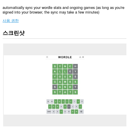
automatically sync your wordle stats and ongoing games (as long as you're
signed into your browser, the sync may take a few minutes)
사용 권한
스크린샷
이
확
장
기
능
은
일
부
웹
사
이
트
의
데
이
터
에
액
세
스
할