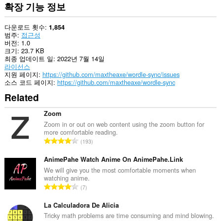
수
확장 기능 정보
있
습
니
다운로드 횟수
1,854
다.
범주
접근성
버전
1.0
크기
23.7 KB
최종 업데이트 일
2022년 7월 14일
라이선스
지원 페이지
https://github.com/maxtheaxe/wordle-sync/issues
소스 코드 페이지
https://github.com/maxtheaxe/wordle-sync
Related
Zoom
Zoom in or out on web content using the zoom button for
more comfortable reading.
총
193
등
급
AnimePahe Watch Anime On AnimePahe.Link
수
We will give you the most comfortable moments when
watching anime.
:
총
7
등
급
La Calculadora De Alicia
수
Tricky math problems are time consuming and mind blowing.