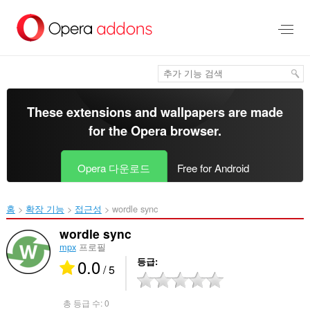
메
인
콘
텐
츠
로
건
너
These extensions and wallpapers are made
뜀
for the
Opera browser
.
Opera 다운로드
Free for Android
홈
확장 기능
접근성
wordle sync‎
wordle sync
mpx
프로필
0.0
등급
/ 5
총 등급 수:
0