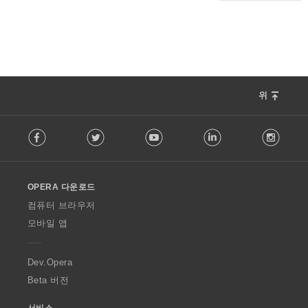
위
F
Facebook
Twitter
Youtube
LinkedIn
Instag
o
l
l
o
OPERA 다운로드
w
O
컴퓨터 브라우저
p
모바일 앱
e
r
a
Dev.Opera
Beta 버전
서비스