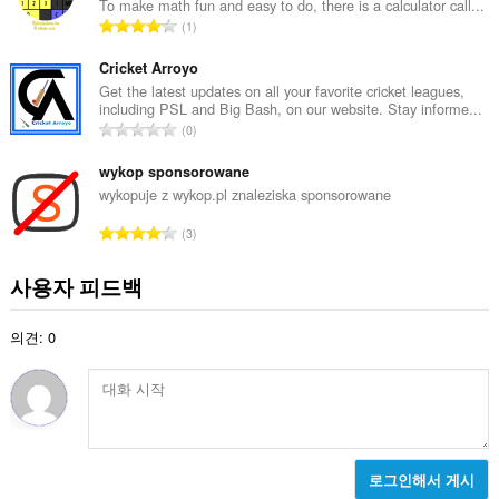
To make math fun and easy to do, there is a calculator call...
:
총
1
등
급
Cricket Arroyo
수
Get the latest updates on all your favorite cricket leagues,
including PSL and Big Bash, on our website. Stay informe...
:
총
0
등
급
wykop sponsorowane
수
wykopuje z wykop.pl znaleziska sponsorowane
:
총
3
등
급
사용자 피드백
수
:
의견: 0
로그인해서 게시