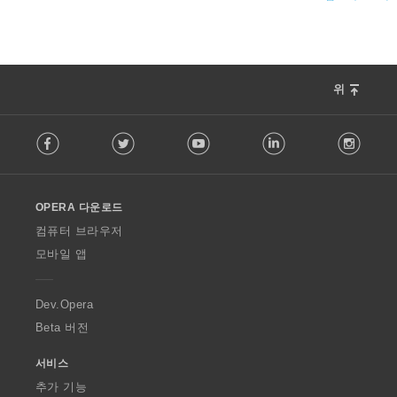
위
F
Facebook
Twitter
Youtube
LinkedIn
Instag
o
l
l
o
OPERA 다운로드
w
O
컴퓨터 브라우저
p
모바일 앱
e
r
a
Dev.Opera
Beta 버전
서비스
추가 기능