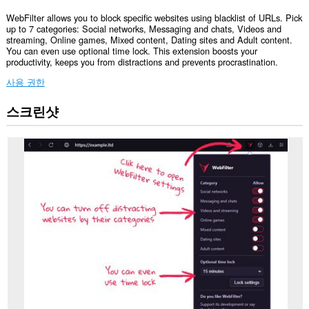
WebFilter allows you to block specific websites using blacklist of URLs. Pick
up to 7 categories: Social networks, Messaging and chats, Videos and
streaming, Online games, Mixed content, Dating sites and Adult content.
You can even use optional time lock. This extension boosts your
productivity, keeps you from distractions and prevents procrastination.
사용 권한
스크린샷
이
확
장
기
능
은
모
든
웹
사
이
트
의
데
이
터
에
액