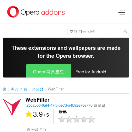
메
인
콘
텐
츠
로
건
너
These extensions and wallpapers are made
뜀
for the
Opera browser
.
Opera 다운로드
Free for Android
홈
확장 기능
생산성
WebFilter‎
WebFilter
f2c0a506-6af4-47fc-be7d-a4b92e7ce776
프로필
3.9
등급
/ 5
총 등급 수:
9