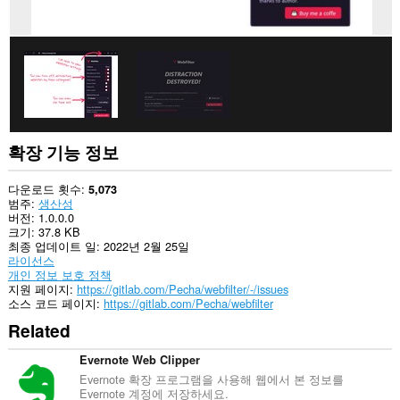
세
스
할
수
있
습
니
다.
이
확
확장 기능 정보
장
기
능
다운로드 횟수
5,073
은
범주
생산성
탭
버전
1.0.0.0
및
크기
37.8 KB
탐
최종 업데이트 일
2022년 2월 25일
색
라이선스
활
개인 정보 보호 정책
동
지원 페이지
https://gitlab.com/Pecha/webfilter/-/issues
에
소스 코드 페이지
https://gitlab.com/Pecha/webfilter
액
Related
세
스
할
Evernote Web Clipper
수
Evernote 확장 프로그램을 사용해 웹에서 본 정보를
있
Evernote 계정에 저장하세요.