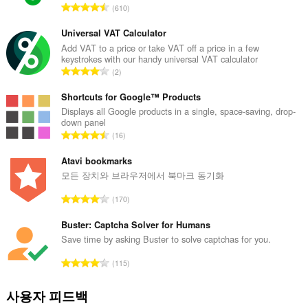
습
총
610
니
등
다.
급
Universal VAT Calculator
수
Add VAT to a price or take VAT off a price in a few
keystrokes with our handy universal VAT calculator
:
총
2
등
급
Shortcuts for Google™ Products
수
Displays all Google products in a single, space-saving, drop-
down panel
:
총
16
등
급
Atavi bookmarks
수
모든 장치와 브라우저에서 북마크 동기화
:
총
170
등
급
Buster: Captcha Solver for Humans
수
Save time by asking Buster to solve captchas for you.
:
총
115
등
급
사용자 피드백
수