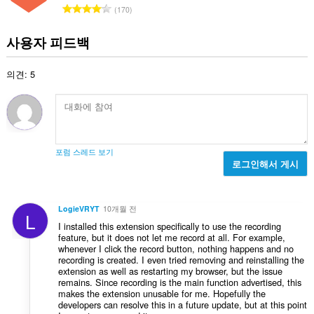
총
170
등
급
사용자 피드백
수
:
의견: 5
포럼 스레드 보기
로그인해서 게시
LogieVRYT
10개월 전
L
I installed this extension specifically to use the recording
feature, but it does not let me record at all. For example,
whenever I click the record button, nothing happens and no
recording is created. I even tried removing and reinstalling the
extension as well as restarting my browser, but the issue
remains. Since recording is the main function advertised, this
makes the extension unusable for me. Hopefully the
developers can resolve this in a future update, but at this point