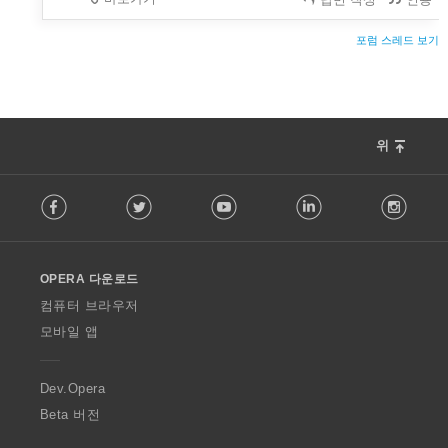
포럼 스레드 보기
위
F
Facebook
Twitter
Youtube
LinkedIn
Instag
o
l
l
o
OPERA 다운로드
w
O
컴퓨터 브라우저
p
모바일 앱
e
r
a
Dev.Opera
Beta 버전