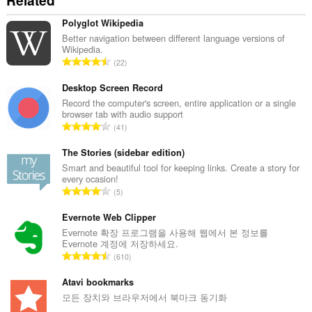
Related
Polyglot Wikipedia
Better navigation between different language versions of
Wikipedia.
총
22
등
급
Desktop Screen Record
수
Record the computer's screen, entire application or a single
browser tab with audio support
:
총
41
등
급
The Stories (sidebar edition)
수
Smart and beautiful tool for keeping links. Create a story for
every ocasion!
:
총
5
등
급
Evernote Web Clipper
수
Evernote 확장 프로그램을 사용해 웹에서 본 정보를
Evernote 계정에 저장하세요.
:
총
610
등
급
Atavi bookmarks
수
모든 장치와 브라우저에서 북마크 동기화
: