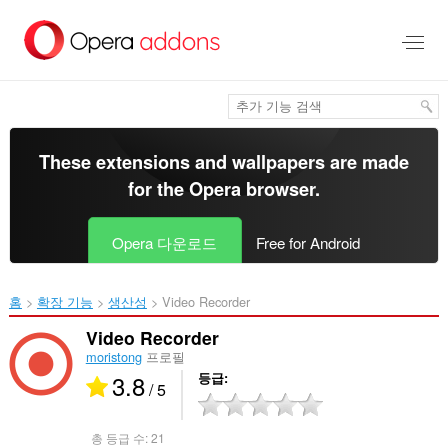
메
인
콘
텐
츠
로
건
너
These extensions and wallpapers are made
뜀
for the
Opera browser
.
Opera 다운로드
Free for Android
홈
확장 기능
생산성
Video Recorder‎
Video Recorder
moristong
프로필
3.8
등급
/ 5
총 등급 수:
21