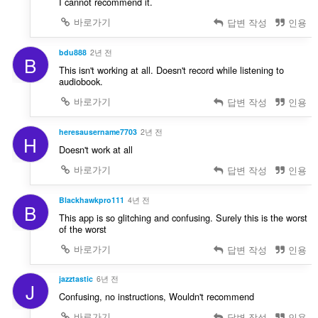
I cannot recommend it.
바로가기
답변 작성
인용
bdu888
2년 전
B
This isn't working at all. Doesn't record while listening to
audiobook.
바로가기
답변 작성
인용
heresausername7703
2년 전
H
Doesn't work at all
바로가기
답변 작성
인용
Blackhawkpro111
4년 전
B
This app is so glitching and confusing. Surely this is the worst
of the worst
바로가기
답변 작성
인용
jazztastic
6년 전
J
Confusing, no instructions, Wouldn't recommend
바로가기
답변 작성
인용