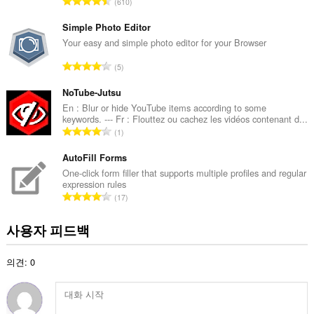
총
610
등
급
Simple Photo Editor
수
Your easy and simple photo editor for your Browser
:
총
5
등
급
NoTube-Jutsu
수
En : Blur or hide YouTube items according to some
keywords. --- Fr : Flouttez ou cachez les vidéos contenant d...
:
총
1
등
급
AutoFill Forms
수
One-click form filler that supports multiple profiles and regular
expression rules
:
총
17
등
급
사용자 피드백
수
:
의견: 0