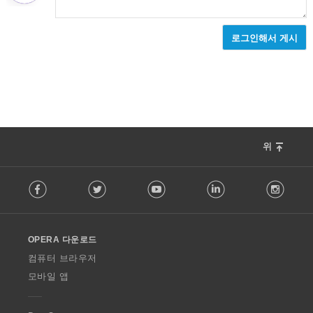
로그인해서 게시
위
F
Facebook
Twitter
Youtube
LinkedIn
Instag
o
l
l
o
OPERA 다운로드
w
O
컴퓨터 브라우저
p
모바일 앱
e
r
a