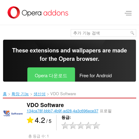
메
인
콘
텐
츠
로
건
너
These extensions and wallpapers are made
뜀
for the
Opera browser
.
Opera 다운로드
Free for Android
홈
확장 기능
생산성
VDO Software‎
VDO Software
134ca78f-bbb7-4b9f-ad28-4a3c696ece37
프로필
4.2
등급
/ 5
총 등급 수:
1