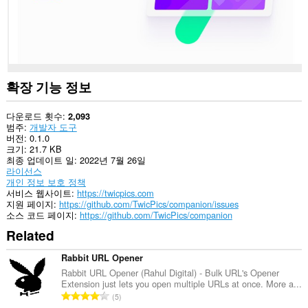
이
터
에
액
세
스
할
수
확장 기능 정보
있
습
니
다운로드 횟수
2,093
다.
범주
개발자 도구
버전
0.1.0
크기
21.7 KB
최종 업데이트 일
2022년 7월 26일
라이선스
개인 정보 보호 정책
서비스 웹사이트
https://twicpics.com
지원 페이지
https://github.com/TwicPics/companion/issues
소스 코드 페이지
https://github.com/TwicPics/companion
Related
Rabbit URL Opener
Rabbit URL Opener (Rahul Digital) - Bulk URL's Opener
Extension just lets you open multiple URLs at once. More a...
총
5