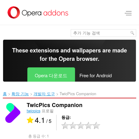
메
인
콘
텐
츠
로
건
너
These extensions and wallpapers are made
뜀
for the
Opera browser
.
Opera 다운로드
Free for Android
홈
확장 기능
개발자 도구
TwicPics Companion‎
TwicPics Companion
twicpics
프로필
4.1
등급
/ 5
총 등급 수:
1