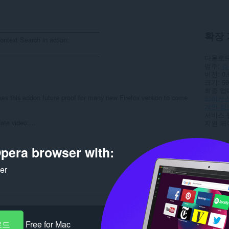
-------------------------------------------------
확장 
ntext Search in action:
-------------------------------------------------
다운로드
범주
검
버전
0.
크기
59
최종 업
s this addon future proof for many new Firefox version to come
라이선
개인 정
서비스 
te video:...
지원 페
Rela
pera browser with:
ker
로드
Free for Mac