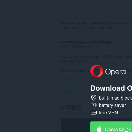
-------------------------------------------------------------
Watch a Feature Overview video and see Co
https://youtu.be/1Lky8mhRCH0
-------------------------------------------------------------
#########################
HOT & NEW in v0.9.9:
+ Update to webExtension MV3, which make
2024 and beyond.
Also watch our Context Search v0.9.5+ upda
추가 표시
Download O
사용 권한
built-in ad bloc
이
battery saver
스크린샷
확
free VPN
장
기
능
은
Opera 다운
일