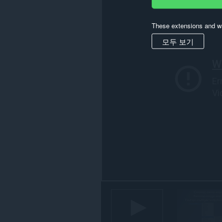
부
웹
사
These extensions and wa
이
트
모두 보기
의
데
이
터
에
액
세
스
할
수
있
습
니
다.
이
확
장
기
능
은
탭
및