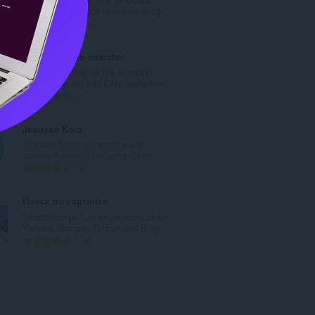
:
extension. Find out where an imag...
총
134
등
급
All in one web searcher
수
Search anything on the internet
:
easily by typing into ONE unified se...
총
2
등
급
Jeddsan Kora
수
Jeddsan Kora, der smarte und
:
sichere Assistent für jedes Gerät.
총
3
등
급
Поиск по картинке
수
Search the picture in the services of
:
Yandex, Google, TinEye and Bing
총
112
등
급
수
: