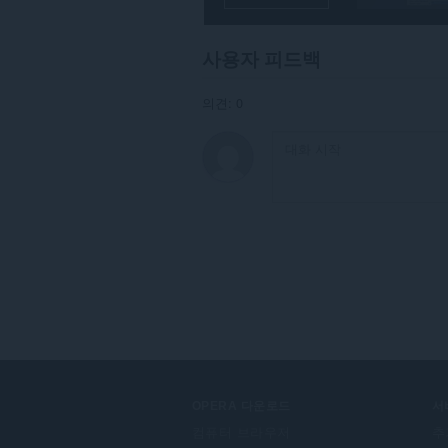
탐
색
활
사용자 피드백
동
에
액
의견: 0
세
스
할
수
있
습
니
다.
OPERA 다운로드
서
컴퓨터 브라우저
추