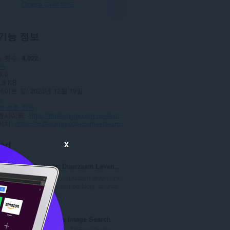
Opera 다운로드
기능 정보
 횟수
4,022
색
9.9
.8 KB
데이트 일
2023년 12월 19일
스
보 보호 정책
웹사이트
https://trufflepiggy.com/contextsearch
이지
https://trufflepiggy.com/contextsearch/help
ted
x
Kies Groener: Duurzaam Leven Tips, Blogs, etc.
Jouw gids voor duurzaam leven - het
laatste nieuws van de blog, duurza...
총
0
등
급
TinEye Reverse Image Search
수
This is the official TinEye Opera