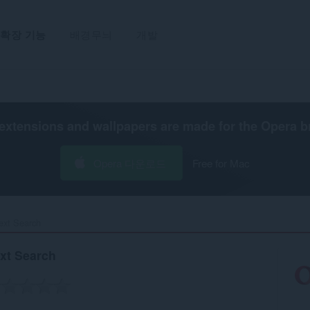
확장 기능
배경무늬
개발
extensions and wallpapers are made for the
Opera b
Opera 다운로드
Free for Mac
ext Search‎
ext Search