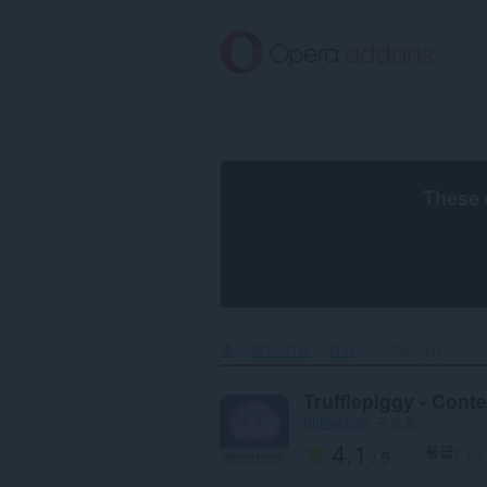
메
인
콘
텐
츠
로
건
너
뜀
These 
홈
확장 기능
검색
Trufflepiggy - Cont
Trufflepiggy - Cont
trufflepiggy
프로필
4.1
등급
/ 5
총 등급 수:
3