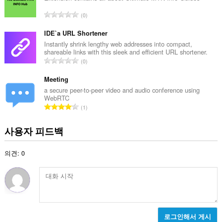
:
총
0
등
급
IDE`a URL Shortener
수
Instantly shrink lengthy web addresses into compact,
shareable links with this sleek and efficient URL shortener.
:
총
0
등
급
Meeting
수
a secure peer-to-peer video and audio conference using
WebRTC
:
총
1
등
급
사용자 피드백
수
:
의견: 0
로그인해서 게시