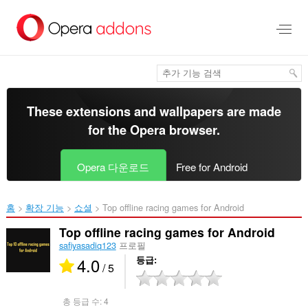
메
인
콘
텐
츠
로
건
너
These extensions and wallpapers are made
뜀
for the
Opera browser
.
Opera 다운로드
Free for Android
홈
확장 기능
쇼셜
Top offline racing games for Android‎
Top offline racing games for Android
safiyasadiq123
프로필
4.0
등급
/ 5
총 등급 수:
4