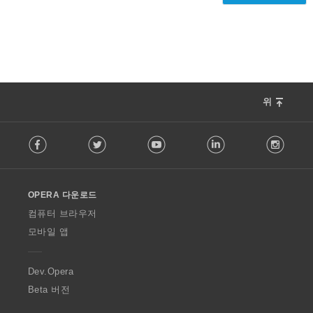
위
F
Facebook
Twitter
Youtube
LinkedIn
Instag
o
l
l
o
OPERA 다운로드
w
O
컴퓨터 브라우저
p
모바일 앱
e
r
a
Dev.Opera
Beta 버전