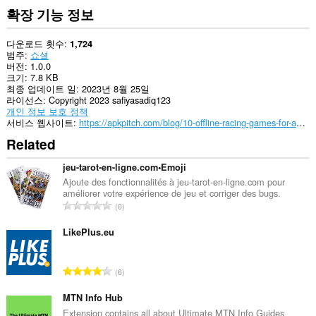
확장 기능 정보
다운로드 횟수
1,724
범주
쇼셜
버전
1.0.0
크기
7.8 KB
최종 업데이트 일
2023년 8월 25일
라이선스
Copyright 2023 safiyasadiq123
개인 정보 보호 정책
서비스 웹사이트
https://apkpitch.com/blog/10-offline-racing-games-for-android/
Related
jeu-tarot-en-ligne.com•Emoji
Ajoute des fonctionnalités à jeu-tarot-en-ligne.com pour
améliorer votre expérience de jeu et corriger des bugs.
총
0
등
급
LikePlus.eu
수
:
총
6
등
급
MTN Info Hub
수
Extension contains all about Ultimate MTN Info Guides