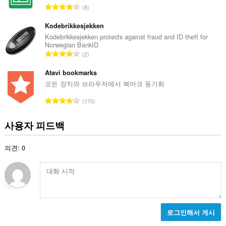
총
8
등
급
Kodebrikkesjekken
수
Kodebrikkesjekken protects against fraud and ID theft for
Norwegian BankID
:
총
2
등
급
Atavi bookmarks
수
모든 장치와 브라우저에서 북마크 동기화
:
총
170
등
급
사용자 피드백
수
:
의견: 0
로그인해서 게시