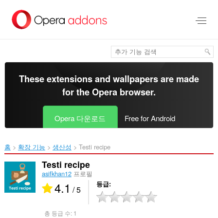
메
인
콘
텐
츠
로
건
너
These extensions and wallpapers are made
뜀
for the
Opera browser
.
Opera 다운로드
Free for Android
홈
확장 기능
생산성
Testi recipe‎
Testi recipe
asifkhan12
프로필
4.1
등급
/ 5
총 등급 수:
1