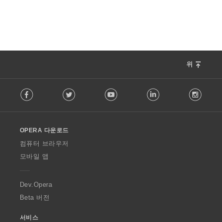
위
F
Facebook
Twitter
Youtube
LinkedIn
Instag
o
l
l
o
OPERA 다운로드
w
O
컴퓨터 브라우저
p
모바일 앱
e
r
a
Dev.Opera
Beta 버전
서비스