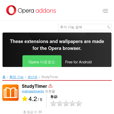
메
인
콘
텐
츠
로
건
너
These extensions and wallpapers are made
뜀
for the
Opera browser
.
Opera 다운로드
Free for Android
홈
확장 기능
생산성
StudyTimer‎
StudyTimer
matnascimento
프로필
4.2
등급
/ 5
총 등급 수:
30