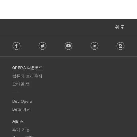
위
F
Facebook
Twitter
Youtube
LinkedIn
Instag
o
l
l
o
OPERA 다운로드
w
O
컴퓨터 브라우저
p
모바일 앱
e
r
a
Dev.Opera
Beta 버전
서비스
추가 기능