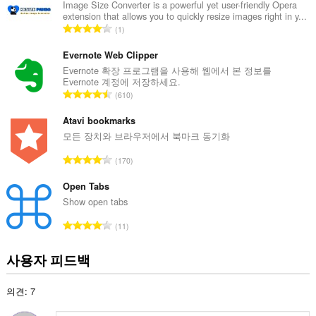
수
Image Size Converter is a powerful yet user-friendly Opera
extension that allows you to quickly resize images right in y...
:
총
1
등
급
Evernote Web Clipper
수
Evernote 확장 프로그램을 사용해 웹에서 본 정보를
Evernote 계정에 저장하세요.
:
총
610
등
급
Atavi bookmarks
수
모든 장치와 브라우저에서 북마크 동기화
:
총
170
등
급
Open Tabs
수
Show open tabs
:
총
11
등
급
사용자 피드백
수
:
의견: 7