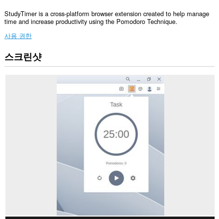
StudyTimer is a cross-platform browser extension created to help manage
time and increase productivity using the Pomodoro Technique.
사용 권한
스크린샷
This
extension
can
create
rich
notifications
and
display
them
to
you
in
the
system
tray.