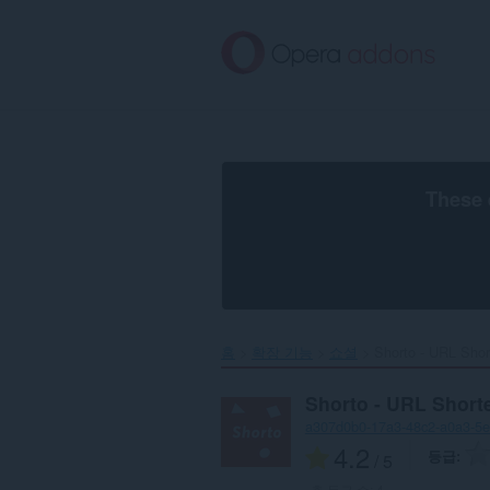
메
인
콘
텐
츠
로
건
너
뜀
These 
홈
확장 기능
쇼셜
Shorto - URL Short
Shorto - URL Short
a307d0b0-17a3-48c2-a0a3-5
4.2
등급
/ 5
총 등급 수:
4