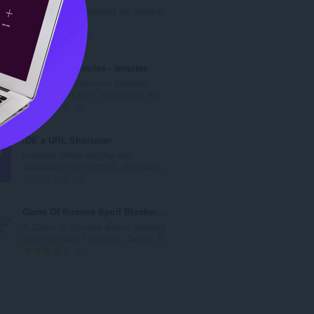
수
An extension necessary for carrying
:
out Netpanel.
총
137
등
급
Twitch Text Emotes - temotes
수
Save your favorite text phrases
:
("LULW", "KEKW", emoticons, etc...
총
9
등
급
IDE`a URL Shortener
수
Instantly shrink lengthy web
:
addresses into compact, shareable...
총
0
등
급
Game Of thrones Spoil Blocker 2019
수
A Game of Thrones spoiler blocking
:
plugin for your Facebook, Twitter, R...
총
4
등
급
수
: