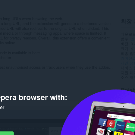
ten long URLs when browsing the web.
확장 
n a long URL, and the extension will generate a shortened version
ed URL will also redirect to the original URL when clicked. This
cial media or through messaging apps, where space is limited. It
다운로드
L for privacy reasons. Overall, this extension offers a convenient
범주
쇼
ks online.
버전
0.
크기
41
de is available is here
최종 업
shorter
라이선
개인 정
est unauthorised access or track users when they use the addon...
서비스 
지원 페
소스 코
Rela
pera browser with:
ker