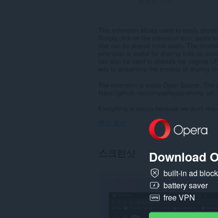
This extension allows users to easily shor
Simply click on the extension icon, paste i
that can be shared more easily. The shorten
extension is useful for sharing links on so
can also be used to obscure the original UR
way to streamline the process of sharing lin
The extension is made Open Source. The co
https://github.com/vinyashegde/shorto_url_
Everything is secure because we don't requ
추가 표시
스크린샷
Download O
built-in ad bloc
battery saver
free VPN