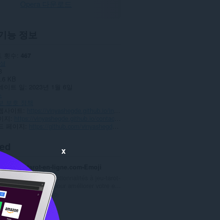
Opera 다운로드
기능 정보
 횟수
467
셜
3
.6 KB
데이트 일
2023년 1월 6일
스
보 보호 정책
웹사이트
https://vinyashegde.github.io/index.html
이지
https://vinyashegde.github.io/contact.html
드 페이지
https://github.com/vinyashegde/shorto_url_shorter
ted
x
jeu-tarot-en-ligne.com•Emoji
Ajoute des fonctionnalités à jeu-tarot-
en-ligne.com pour améliorer votre e...
총
0
등
급
Netpanel