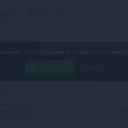
확장 기능
배경무늬
개발
extensions and wallpapers are made for the
Opera b
Opera 다운로드
Free for Mac
er‎
er
e609262b29e
프로필