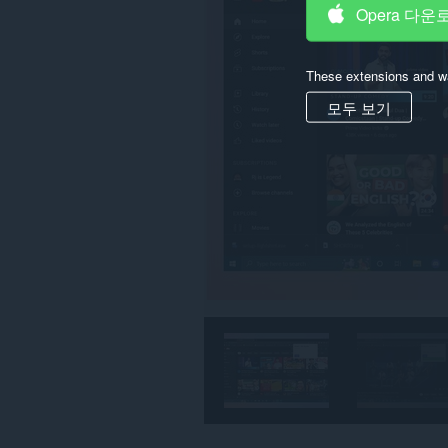
Opera 다운
These extensions and wa
모두 보기