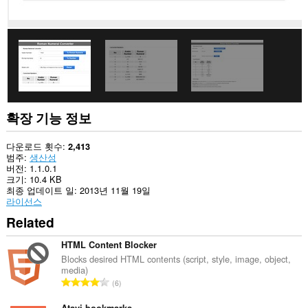
세
스
할
수
있
습
니
다.
이
확
확장 기능 정보
장
기
능
다운로드 횟수
2,413
은
범주
생산성
탭
버전
1.1.0.1
및
크기
10.4 KB
탐
최종 업데이트 일
2013년 11월 19일
색
라이선스
활
Related
동
에
액
HTML Content Blocker
세
Blocks desired HTML contents (script, style, image, object,
스
media)
할
총
6
수
등
있