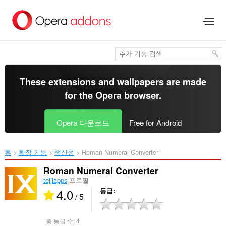
메
인
콘
텐
츠
로
건
너
These extensions and wallpapers are made
뜀
for the
Opera browser
.
Opera 다운로드
Free for Android
홈
확장 기능
생산성
Roman Numeral Converter‎
Roman Numeral Converter
tejjiapps
프로필
4.0
등급
/ 5
총 등급 수:
4