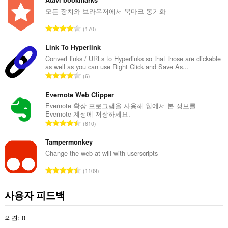
급
Atavi bookmarks
습
니
수
모든 장치와 브라우저에서 북마크 동기화
다.
:
총
170
This
등
extension
급
Link To Hyperlink
can
수
Convert links / URLs to Hyperlinks so that those are clickable
store
as well as you can use Right Click and Save As...
an
:
총
unlimited
6
amount
등
of
급
Evernote Web Clipper
client-
수
Evernote 확장 프로그램을 사용해 웹에서 본 정보를
side
Evernote 계정에 저장하세요.
:
data.
총
610
등
급
Tampermonkey
수
Change the web at will with userscripts
:
총
1109
등
급
사용자 피드백
수
:
의견: 0