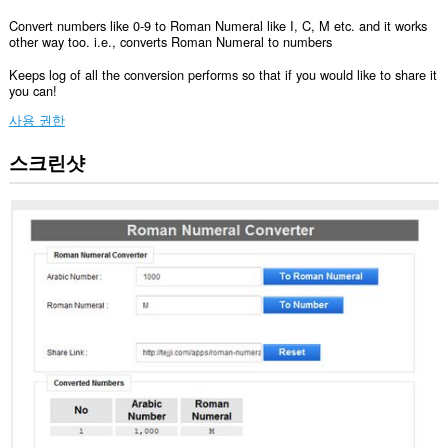
Convert numbers like 0-9 to Roman Numeral like I, C, M etc. and it works
other way too. i.e., converts Roman Numeral to numbers
Keeps log of all the conversion performs so that if you would like to share it
you can!
사용 권한
스크린샷
이
확
장
기
능
은
일
부
웹
사
이
트
의
데
이
터
에
액