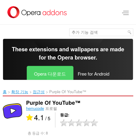
메
인
콘
텐
츠
로
건
너
These extensions and wallpapers are made
뜀
for the
Opera browser
.
Opera 다운로드
Free for Android
홈
확장 기능
접근성
Purple Of YouTube™‎
Purple Of YouTube™
hemucode
프로필
4.1
등급
/ 5
총 등급 수:
8