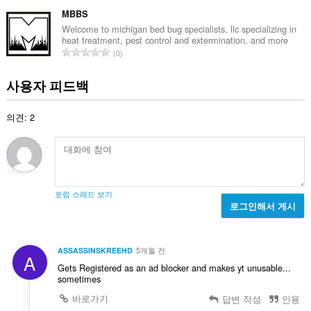
등
급
MBBS
수
Welcome to michigan bed bug specialists, llc specializing in
heat treatment, pest control and extermination, and more
:
총
0
등
급
사용자 피드백
수
:
의견: 2
포럼 스레드 보기
로그인해서 게시
ASSASSINSKREEHD
5개월 전
A
Gets Registered as an ad blocker and makes yt unusable...
sometimes
바로가기
답변 작성
인용