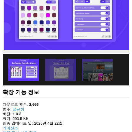
이
트
의
데
이
터
에
액
세
스
할
수
있
습
니
다.
이
확
확장 기능 정보
장
기
능
다운로드 횟수
2,665
은
범주
접근성
탭
버전
1.0.3
및
크기
293.5 KB
탐
최종 업데이트 일
2025년 4월 22일
색
라이선스
활