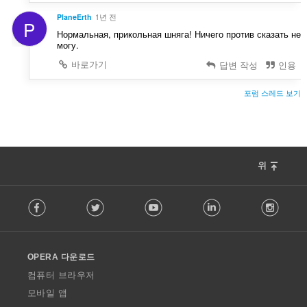
PlaneErth
1년 전
P
Нормальная, прикольная шняга! Ничего против сказать не
могу.
바로가기
답변 작성
인용
포럼 스레드 보기
위
F
Facebook
Twitter
Youtube
LinkedIn
Instag
o
l
l
o
OPERA 다운로드
w
O
컴퓨터 브라우저
p
모바일 앱
e