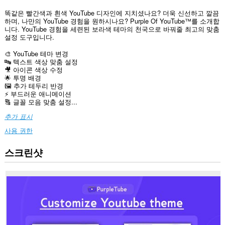
똑같은 빨간색과 흰색 YouTube 디자인에 지치셨나요? 더욱 신선하고 깔끔
하며, 나만의 YouTube 경험을 원하시나요? Purple Of YouTube™를 소개합
니다. YouTube 경험을 세련된 보라색 테마의 천국으로 바꿔줄 최고의 맞춤
설정 도구입니다.
🎨 YouTube 테마 변경
🔤 텍스트 색상 맞춤 설정
🎥 아이콘 색상 수정
🌟 투명 배경
🖼️ 추가 테두리 반경
⚡ 부드러운 애니메이션
🔠 글꼴 모음 맞춤 설정...
추가 표시
사용 권한
스크린샷
이
확
장
기
능
은
일
부
웹
사