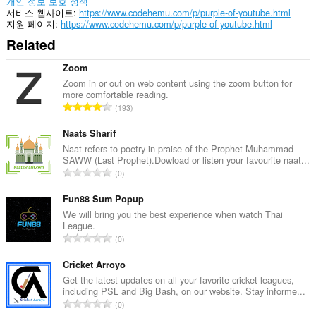
개인 정보 보호 정책
동
서비스 웹사이트
https://www.codehemu.com/p/purple-of-youtube.html
에
지원 페이지
https://www.codehemu.com/p/purple-of-youtube.html
액
Related
세
스
할
Zoom
수
Zoom in or out on web content using the zoom button for
있
more comfortable reading.
습
총
193
니
등
다.
급
Naats Sharif
수
Naat refers to poetry in praise of the Prophet Muhammad
SAWW (Last Prophet).Dowload or listen your favourite naat...
:
총
0
등
급
Fun88 Sum Popup
수
We will bring you the best experience when watch Thai
League.
:
총
0
등
급
Cricket Arroyo
수
Get the latest updates on all your favorite cricket leagues,
including PSL and Big Bash, on our website. Stay informe...
:
총
0