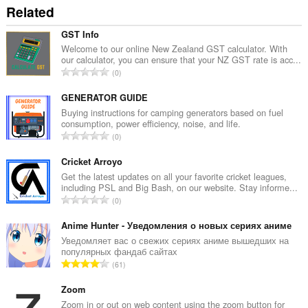
Related
GST Info
Welcome to our online New Zealand GST calculator. With
our calculator, you can ensure that your NZ GST rate is acc...
총
0
등
급
GENERATOR GUIDE
수
Buying instructions for camping generators based on fuel
consumption, power efficiency, noise, and life.
:
총
0
등
급
Cricket Arroyo
수
Get the latest updates on all your favorite cricket leagues,
including PSL and Big Bash, on our website. Stay informe...
:
총
0
등
급
Anime Hunter - Уведомления о новых сериях аниме
수
Уведомляет вас о свежих сериях аниме вышедших на
популярных фандаб сайтах
:
총
61
등
급
Zoom
수
Zoom in or out on web content using the zoom button for