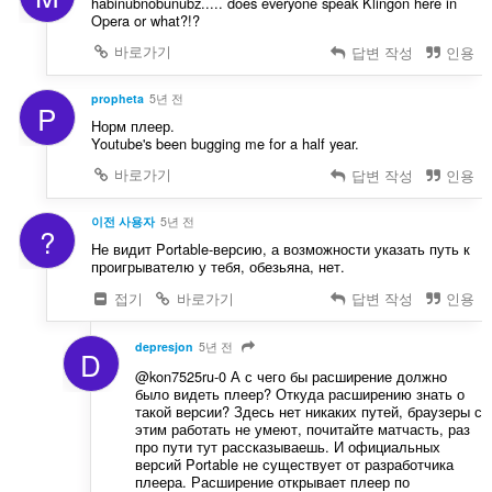
habinubnobunubz..... does everyone speak Klingon here in
Opera or what?!?
바로가기
답변 작성
인용
propheta
5년 전
P
Норм плеер.
Youtube's been bugging me for a half year.
바로가기
답변 작성
인용
이전 사용자
5년 전
?
Не видит Portable-версию, а возможности указать путь к
проигрывателю у тебя, обезьяна, нет.
접기
바로가기
답변 작성
인용
depresjon
5년 전
D
@kon7525ru-0 А с чего бы расширение должно
было видеть плеер? Откуда расширению знать о
такой версии? Здесь нет никаких путей, браузеры с
этим работать не умеют, почитайте матчасть, раз
про пути тут рассказываешь. И официальных
версий Portable не существует от разработчика
плеера. Расширение открывает плеер по