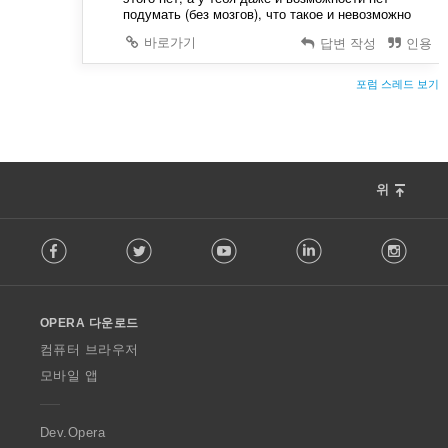
подумать (без мозгов), что такое и невозможно
바로가기
답변 작성
인용
포럼 스레드 보기
위
F
Facebook
Twitter
Youtube
LinkedIn
Instag
o
l
l
o
OPERA 다운로드
w
O
컴퓨터 브라우저
p
모바일 앱
e
r
a
Dev.Opera