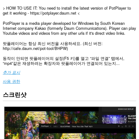
> HOW TO USE IT: You need to install the latest version of PotPlayer to
get it working - https://potplayer.daum.net <
PotPlayer is a media player developed for Windows by South Korean
Internet company Kakao (formerly Daum Communications). Player can play
Youtube videos and videos from any other urls if it's direct video links.
팟플레이어는 항상 최신 버전을 사용하세요. (최신 버전:
http://cafe.daum.net/pot-tool/BHPW)
동작이 안되면 팟플레이어의 설정(F5 키)를 열고 “파일 연결” 탭에서,
“mp4”같은 재생하려는 확장자와 팟플레이어가 연결되어 있는지...
추가 표시
사용 권한
스크린샷
이
확
장
기
능
은
모
든
웹