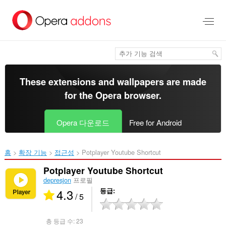
메
인
콘
텐
츠
로
건
너
These extensions and wallpapers are made
뜀
for the
Opera browser
.
Opera 다운로드
Free for Android
홈
확장 기능
접근성
Potplayer Youtube Shortcut‎
Potplayer Youtube Shortcut
depresjon
프로필
4.3
등급
/ 5
총 등급 수:
23