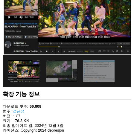
사
이
트
의
데
이
터
에
액
세
스
할
수
있
습
니
다.
확장 기능 정보
다운로드 횟수
56,808
범주
접근성
버전
1.27
크기
176.3 KB
최종 업데이트 일
2024년 12월 3일
라이선스
Copyright 2024 depresjon