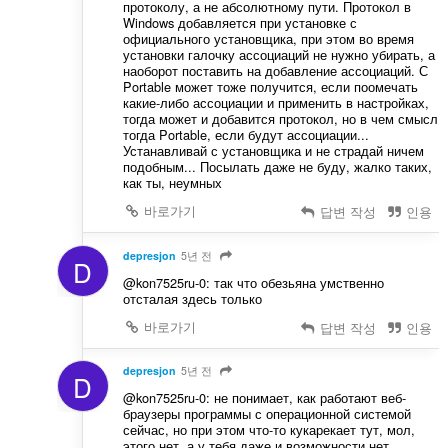
протоколу, а не абсолютному пути. Протокол в
Windows добавляется при установке с
официального установщика, при этом во время
установки галочку ассоциаций не нужно убирать, а
наоборот поставить на добавление ассоциаций. С
Portable может тоже получится, если поомечать
какие-либо ассоциации и применить в настройках,
тогда может и добавится протокол, но в чем смысл
тогда Portable, если будут ассоциации...
Устанавливай с установщика и не страдай ничем
подобным... Посылать даже не буду, жалко таких,
как ты, неумных
바로가기
답변 작성
인용
depresjon
5년 전
D
@kon7525ru-0: так что обезьяна умственно
отсталая здесь только
바로가기
답변 작성
인용
depresjon
5년 전
D
@kon7525ru-0: не понимает, как работают веб-
браузеры программы с операционной системой
сейчас, но при этом что-то кукарекает тут, мол,
этого нет, а у тебя даже и возможности нет