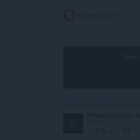
메
인
콘
텐
츠
로
건
너
뜀
These 
홈
확장 기능
개발자 도구
Polypad (O
Polypad (Open in A
mattebot
프로필
0.0
등급
/ 5
총 등급 수:
0