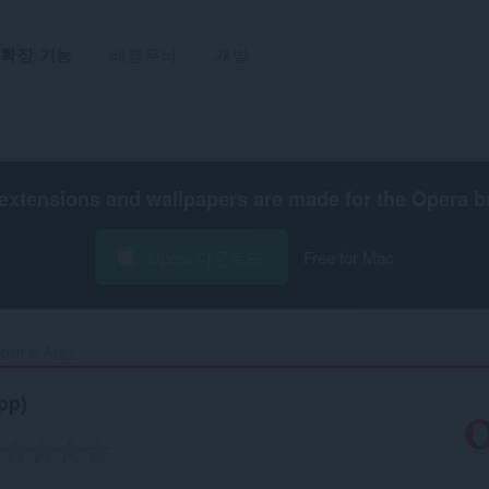
확장 기능
배경무늬
개발
extensions and wallpapers are made for the
Opera b
Opera 다운로드
Free for Mac
pen in App)‎
pp)