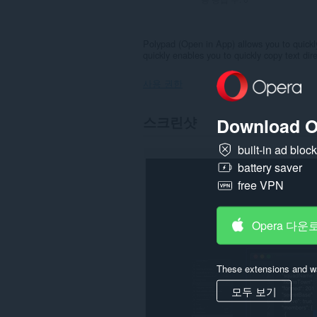
Polypad (Open in App) allows you to quickly
quickly enables you to quickly copy text dir
사용 권한
이
스크린샷
Download O
확
장
built-in ad bloc
기
능
battery saver
은
일
free VPN
부
웹
사
Opera 다운
이
트
의
데
These extensions and wa
이
터
모두 보기
에
액