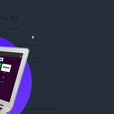
Opera 다운로드
기능 정보
 횟수
2,048
발자 도구
x
0
8 KB
데이트 일
2022년 7월 15일
스
보 보호 정책
웹사이트
https://polypad.io/
이지
https://polypad.io/support
ted
Web Developer
Adds a toolbar button with various
web developer tools. The official po...
총
114
등
급
Browserling - Cross-browser testing
수
Cross-browser test websites in the