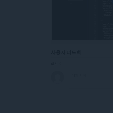
세
스
할
수
있
습
니
다.
이
확
장
기
사용자 피드백
능
은
탭
의견: 0
및
탐
색
활
동
에
액
세
스
할
수
있