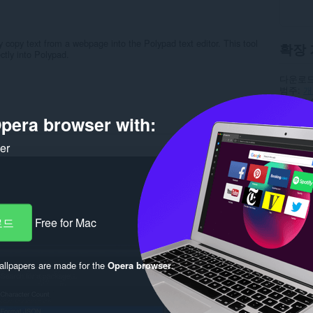
 copy text from a webpage into the Polypad text editor. This tool
확장 
ectly into Polypad.
다운로드
범주
개
버전
1.
크기
4.
pera browser with:
최종 업
라이선
개인 정
ker
서비스 
지원 페
Rela
로드
Free for Mac
llpapers are made for the
Opera browser
.