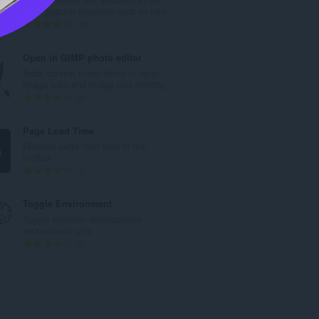
:
most popular browsers such as Inte...
총
20
등
급
Open in GIMP photo editor
수
Adds context menu items to send
:
image links and image files directly...
총
8
등
급
Page Load Time
수
Displays page load time in the
:
toolbar
총
1
등
급
Toggle Environment
수
Toggle between development
:
environment url's
총
2
등
급
수
: