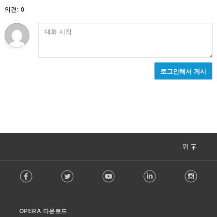
:
의견: 0
로그인해서 게시
위
F
Facebook
Twitter
Youtube
LinkedIn
Instag
o
l
l
o
OPERA 다운로드
w