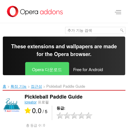
메
인
콘
텐
츠
로
건
너
These extensions and wallpapers are made
뜀
for the
Opera browser
.
Opera 다운로드
Free for Android
홈
확장 기능
접근성
Pickleball Paddle Guide‎
Pickleball Paddle Guide
icreator
프로필
0.0
등급
/ 5
총 등급 수:
0