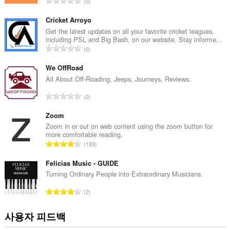
총
0
등
급
Cricket Arroyo
수
Get the latest updates on all your favorite cricket leagues,
including PSL and Big Bash, on our website. Stay informe...
:
총
0
등
급
We OffRoad
수
All About Off-Roading, Jeeps, Journeys, Reviews.
:
총
0
등
급
Zoom
수
Zoom in or out on web content using the zoom button for
more comfortable reading.
:
총
193
등
급
Felicias Music - GUIDE
수
Turning Ordinary People into Extraordinary Musicians.
:
총
2
등
급
사용자 피드백
수