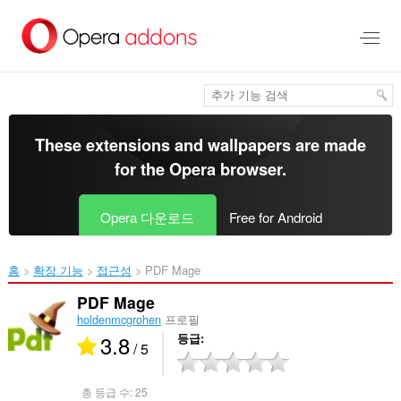
메
인
콘
텐
츠
로
건
너
These extensions and wallpapers are made
뜀
for the
Opera browser
.
Opera 다운로드
Free for Android
홈
확장 기능
접근성
PDF Mage‎
PDF Mage
holdenmcgrohen
프로필
3.8
등급
/ 5
총 등급 수:
25