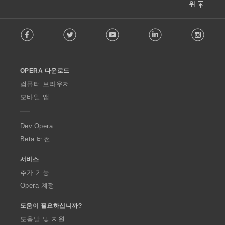
위
F
Facebook
Twitter
Youtube
LinkedIn
Instag
o
l
l
o
OPERA 다운로드
w
O
컴퓨터 브라우저
p
모바일 앱
e
r
a
Dev.Opera
Beta 버전
서비스
추가 기능
Opera 계정
도움이 필요하십니까?
도움말 및 지원