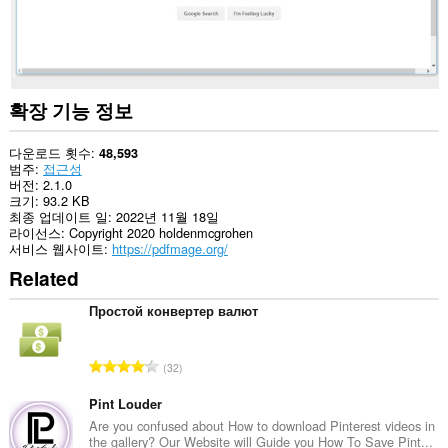
터
에
액
세
스
할
수
확장 기능 정보
있
습
니
다운로드 횟수
48,593
다.
범주
접근성
버전
2.1.0
이
크기
93.2 KB
확
최종 업데이트 일
2022년 11월 18일
장
라이선스
Copyright 2020 holdenmcgrohen
기
서비스 웹사이트
https://pdfmage.org/
능
Related
은
탭
및
Простой конвертер валют
탐
색
활
총
32
동
등
에
급
액
Pint Louder
세
수
Are you confused about How to download Pinterest videos in
스
the gallery? Our Website will Guide you How To Save Pint...
: