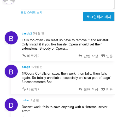
포럼 스레드 보기
로그인해서 게시
basgb2
5개월 전
B
Fails too often - no reset so have to remove it and reinstall.
Only install it if you like hassle. Opera should vet their
extensions. Shoddy of Opera...
바로가기
답변 작성
인용
basgb
6개월 전
B
@Opera-CoFails on save, then work, then fails, then fails
again. So totally unreliable, especially on 'save part of page'
functionmments-Bot
바로가기
답변 작성
인용
duker
1년 전
D
Doesn't work, fails to save anything with a "Internal server
error"