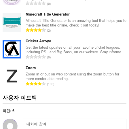
할
총
0
수
등
있
급
Minecraft Title Generator
습
니
수
Minecraft Title Generator is an amazing tool that helps you to
다.
make the best title online, check it out today!
:
총
2
등
급
Cricket Arroyo
수
Get the latest updates on all your favorite cricket leagues,
including PSL and Big Bash, on our website. Stay informe...
:
총
0
등
급
Zoom
수
Zoom in or out on web content using the zoom button for
more comfortable reading.
:
총
193
등
급
사용자 피드백
수
:
의견: 6