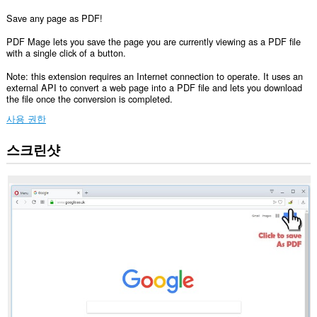
Save any page as PDF!
PDF Mage lets you save the page you are currently viewing as a PDF file
with a single click of a button.
Note: this extension requires an Internet connection to operate. It uses an
external API to convert a web page into a PDF file and lets you download
the file once the conversion is completed.
사용 권한
스크린샷
이
확
장
기
능
은
모
든
웹
사
이
트
의
데
이